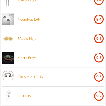
RHA MA750
9.4
Moondrop LAN
9.4
FAudio Major
9.3
Kinera Freya
9.3
TRI Audio TRI-i3
9.3
FiiO FD5
9.2