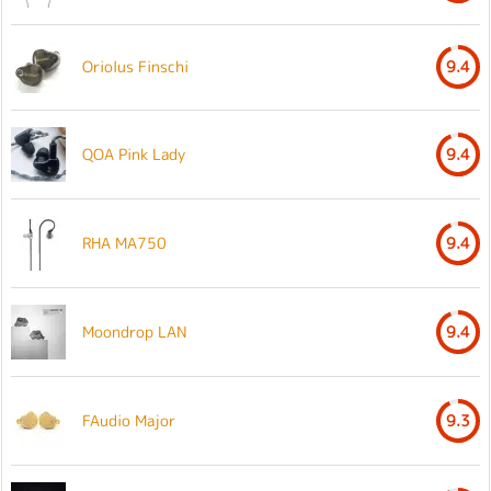
Oriolus Finschi
9.4
QOA Pink Lady
9.4
RHA MA750
9.4
Moondrop LAN
9.4
FAudio Major
9.3