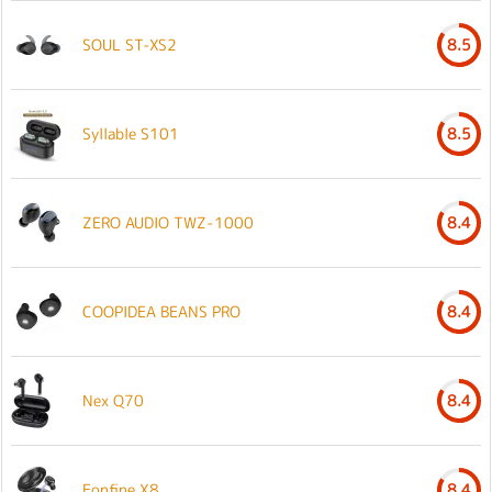
SOUL ST-XS2
8.5
Syllable S101
8.5
ZERO AUDIO TWZ-1000
8.4
COOPIDEA BEANS PRO
8.4
Nex Q70
8.4
Eonfine X8
8.4