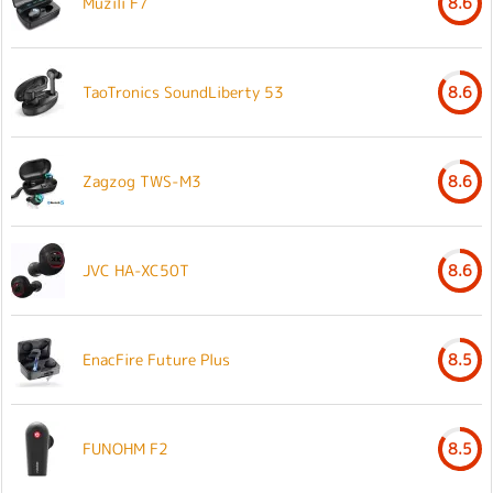
Muzili F7
8.6
TaoTronics SoundLiberty 53
8.6
Zagzog TWS-M3
8.6
JVC HA-XC50T
8.6
EnacFire Future Plus
8.5
FUNOHM F2
8.5