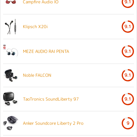
Campfire Audio IO
9.1
Klipsch X20i
9.1
MEZE AUDIO RAI PENTA
9.1
Noble FALCON
9.1
TaoTronics SoundLiberty 97
9.1
Anker Soundcore Liberty 2 Pro
9