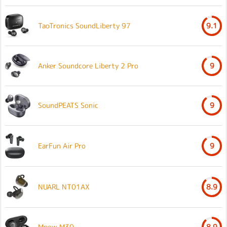
TaoTronics SoundLiberty 97
9.1
Anker Soundcore Liberty 2 Pro
9
SoundPEATS Sonic
9
EarFun Air Pro
9
NUARL NT01AX
8.9
Mpow M30
8.9