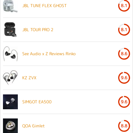
JBL TUNE FLEX GHOST
8.1
JBL TOUR PRO 2
8.1
See Audio x Z Reviews Rinko
8.6
KZ ZVX
9.6
SIMGOT EA500
9.6
QOA Gimlet
8.8