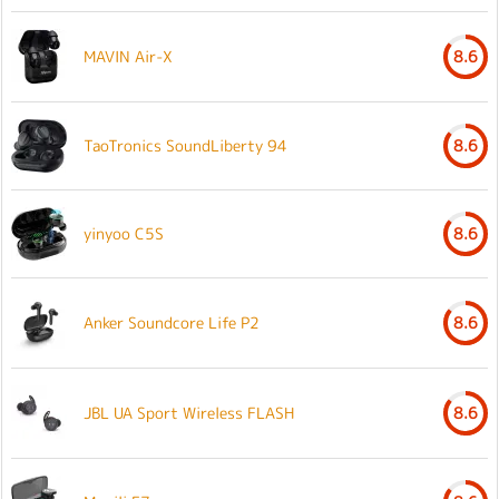
MAVIN Air-X
8.6
TaoTronics SoundLiberty 94
8.6
yinyoo C5S
8.6
Anker Soundcore Life P2
8.6
JBL UA Sport Wireless FLASH
8.6