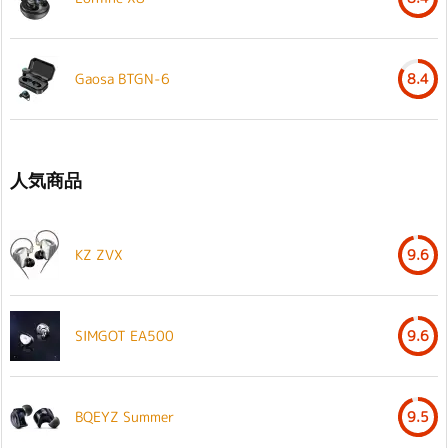
Gaosa BTGN-6
8.4
人気商品
KZ ZVX
9.6
SIMGOT EA500
9.6
BQEYZ Summer
9.5