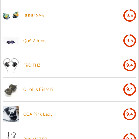
DUNU SA6
9.5
QoA Adonis
9.5
FiiO FH3
9.4
Oriolus Finschi
9.4
QOA Pink Lady
9.4