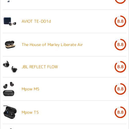
AVIOT TE-D01d
8.8
The House of Marley Liberate Air
8.8
JBL REFLECT FLOW
8.8
Mpow M5
8.8
Mpow T5
8.8