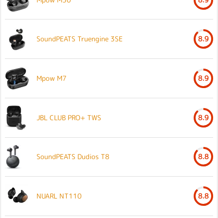
SoundPEATS Truengine 3SE
8.9
Mpow M7
8.9
JBL CLUB PRO+ TWS
8.9
SoundPEATS Dudios T8
8.8
NUARL NT110
8.8