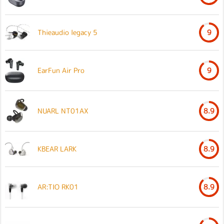
Thieaudio legacy 5
9
EarFun Air Pro
9
NUARL NT01AX
8.9
KBEAR LARK
8.9
AR:TIO RK01
8.9