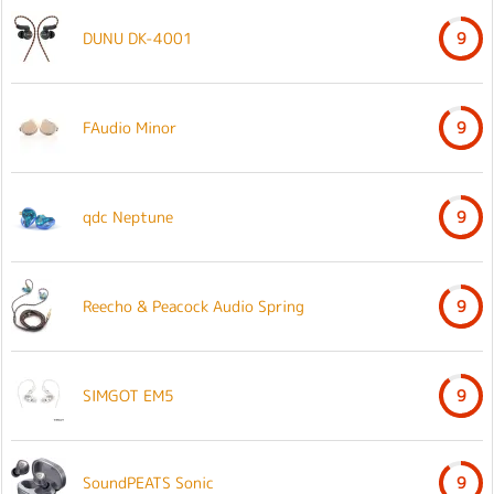
DUNU DK-4001
9
FAudio Minor
9
qdc Neptune
9
Reecho & Peacock Audio Spring
9
SIMGOT EM5
9
SoundPEATS Sonic
9