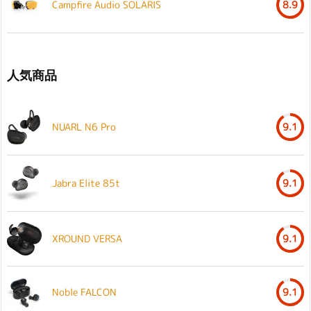
Campfire Audio SOLARIS
8.9
人気商品
NUARL N6 Pro
9.1
Jabra Elite 85t
9.1
XROUND VERSA
9.1
Noble FALCON
9.1