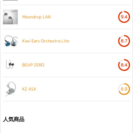
Moondrop LAN
9.4
Kiwi Ears Orchestra Lite
8.7
BGVP ZERO
8.4
KZ ASX
6.9
人気商品