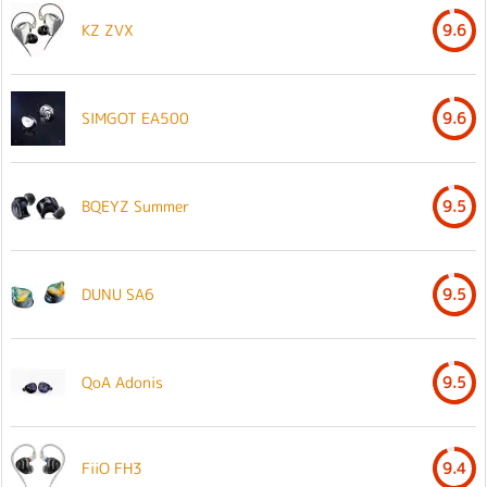
KZ ZVX
9.6
SIMGOT EA500
9.6
BQEYZ Summer
9.5
DUNU SA6
9.5
QoA Adonis
9.5
FiiO FH3
9.4