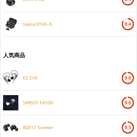
Gaosa BTGN-6
8.4
人気商品
KZ ZVX
9.6
SIMGOT EA500
9.6
BQEYZ Summer
9.5