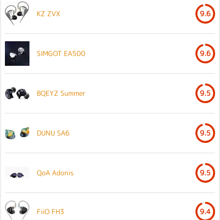
KZ ZVX
9.6
SIMGOT EA500
9.6
BQEYZ Summer
9.5
DUNU SA6
9.5
QoA Adonis
9.5
FiiO FH3
9.4