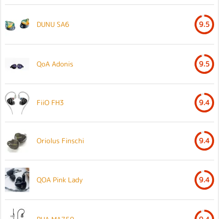
DUNU SA6
9.5
QoA Adonis
9.5
FiiO FH3
9.4
Oriolus Finschi
9.4
QOA Pink Lady
9.4