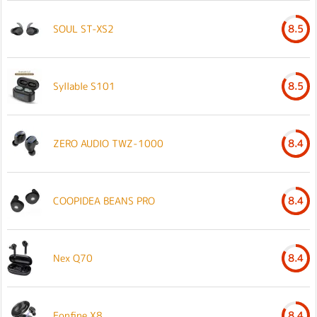
SOUL ST-XS2
8.5
Syllable S101
8.5
ZERO AUDIO TWZ-1000
8.4
COOPIDEA BEANS PRO
8.4
Nex Q70
8.4
Eonfine X8
8.4