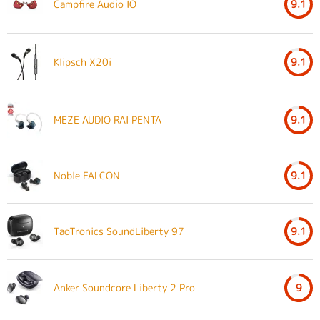
Campfire Audio IO
9.1
Klipsch X20i
9.1
MEZE AUDIO RAI PENTA
9.1
Noble FALCON
9.1
TaoTronics SoundLiberty 97
9.1
Anker Soundcore Liberty 2 Pro
9