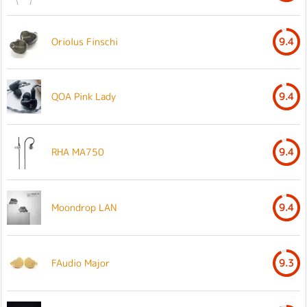
Oriolus Finschi
9.4
QOA Pink Lady
9.4
RHA MA750
9.4
Moondrop LAN
9.4
FAudio Major
9.3