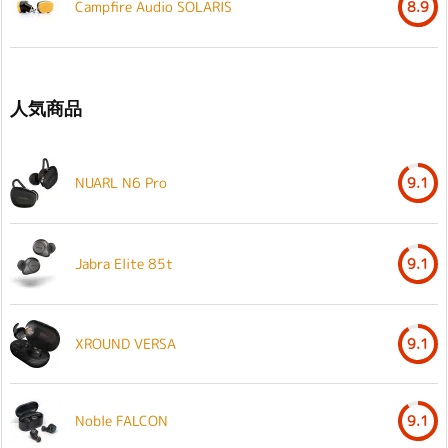
Campfire Audio SOLARIS
8.9
人気商品
NUARL N6 Pro
9.1
Jabra Elite 85t
9.1
XROUND VERSA
9.1
Noble FALCON
9.1