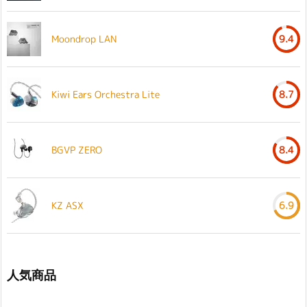
Moondrop LAN
9.4
Kiwi Ears Orchestra Lite
8.7
BGVP ZERO
8.4
KZ ASX
6.9
人気商品