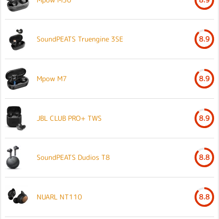
SoundPEATS Truengine 3SE
8.9
Mpow M7
8.9
JBL CLUB PRO+ TWS
8.9
SoundPEATS Dudios T8
8.8
NUARL NT110
8.8