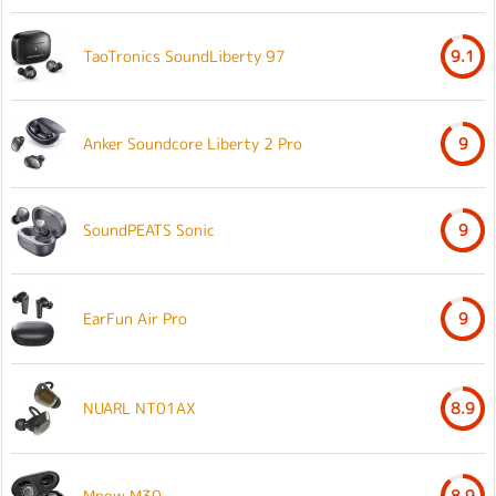
TaoTronics SoundLiberty 97
9.1
Anker Soundcore Liberty 2 Pro
9
SoundPEATS Sonic
9
EarFun Air Pro
9
NUARL NT01AX
8.9
Mpow M30
8.9