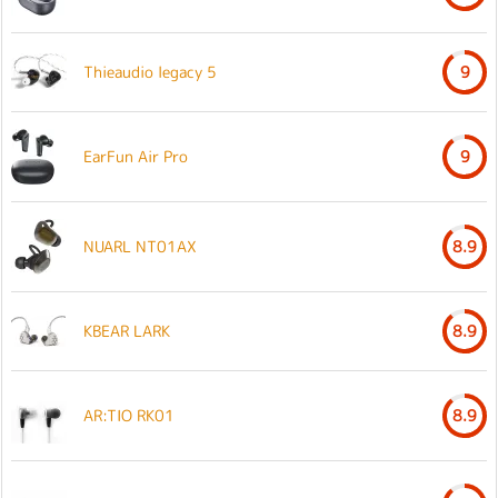
Thieaudio legacy 5
9
EarFun Air Pro
9
NUARL NT01AX
8.9
KBEAR LARK
8.9
AR:TIO RK01
8.9