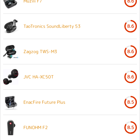
Muzili F7
8.6
TaoTronics SoundLiberty 53
8.6
Zagzog TWS-M3
8.6
JVC HA-XC50T
8.6
EnacFire Future Plus
8.5
FUNOHM F2
8.5