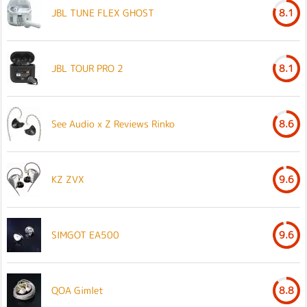
JBL TUNE FLEX GHOST
8.1
JBL TOUR PRO 2
8.1
See Audio x Z Reviews Rinko
8.6
KZ ZVX
9.6
SIMGOT EA500
9.6
QOA Gimlet
8.8