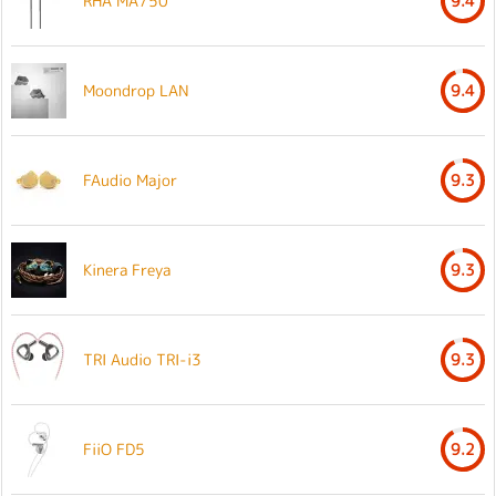
RHA MA750
9.4
Moondrop LAN
9.4
FAudio Major
9.3
Kinera Freya
9.3
TRI Audio TRI-i3
9.3
FiiO FD5
9.2