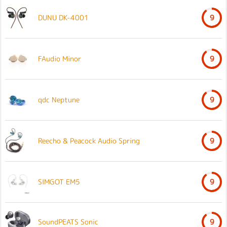
DUNU DK-4001
9
FAudio Minor
9
qdc Neptune
9
Reecho & Peacock Audio Spring
9
SIMGOT EM5
9
SoundPEATS Sonic
9