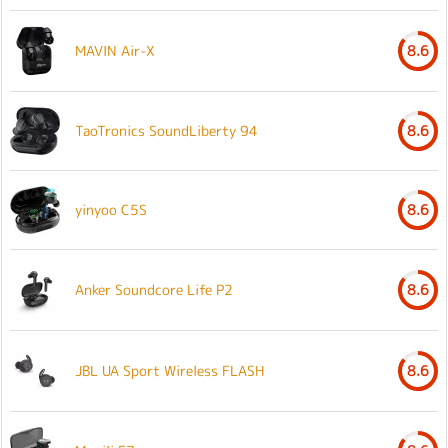
MAVIN Air-X
8.6
TaoTronics SoundLiberty 94
8.6
yinyoo C5S
8.6
Anker Soundcore Life P2
8.6
JBL UA Sport Wireless FLASH
8.6