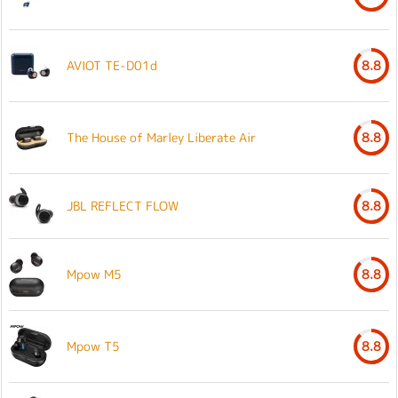
AVIOT TE-D01d
8.8
The House of Marley Liberate Air
8.8
JBL REFLECT FLOW
8.8
Mpow M5
8.8
Mpow T5
8.8