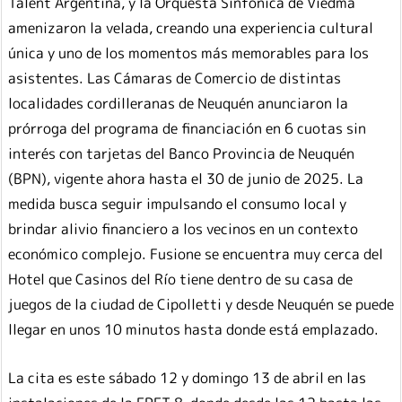
Talent Argentina, y la Orquesta Sinfónica de Viedma
amenizaron la velada, creando una experiencia cultural
única y uno de los momentos más memorables para los
asistentes. Las Cámaras de Comercio de distintas
localidades cordilleranas de Neuquén anunciaron la
prórroga del programa de financiación en 6 cuotas sin
interés con tarjetas del Banco Provincia de Neuquén
(BPN), vigente ahora hasta el 30 de junio de 2025. La
medida busca seguir impulsando el consumo local y
brindar alivio financiero a los vecinos en un contexto
económico complejo. Fusione se encuentra muy cerca del
Hotel que Casinos del Río tiene dentro de su casa de
juegos de la ciudad de Cipolletti y desde Neuquén se puede
llegar en unos 10 minutos hasta donde está emplazado.
La cita es este sábado 12 y domingo 13 de abril en las