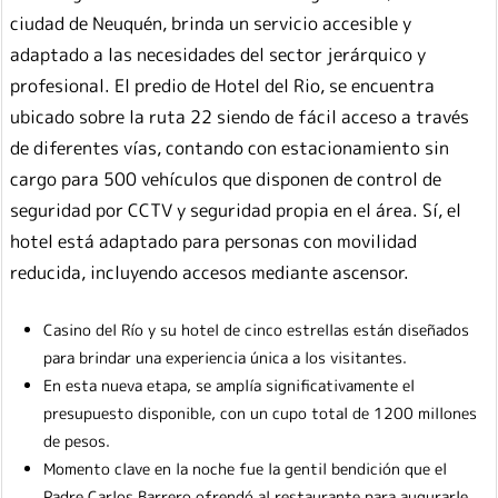
ciudad de Neuquén, brinda un servicio accesible y
adaptado a las necesidades del sector jerárquico y
profesional. El predio de Hotel del Rio, se encuentra
ubicado sobre la ruta 22 siendo de fácil acceso a través
de diferentes vías, contando con estacionamiento sin
cargo para 500 vehículos que disponen de control de
seguridad por CCTV y seguridad propia en el área. Sí, el
hotel está adaptado para personas con movilidad
reducida, incluyendo accesos mediante ascensor.
Casino del Río y su hotel de cinco estrellas están diseñados
para brindar una experiencia única a los visitantes.
En esta nueva etapa, se amplía significativamente el
presupuesto disponible, con un cupo total de 1200 millones
de pesos.
Momento clave en la noche fue la gentil bendición que el
Padre Carlos Barrero ofrendó al restaurante para augurarle