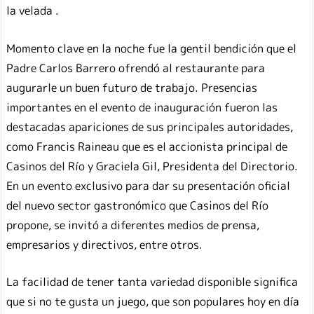
la velada .
Momento clave en la noche fue la gentil bendición que el
Padre Carlos Barrero ofrendó al restaurante para
augurarle un buen futuro de trabajo. Presencias
importantes en el evento de inauguración fueron las
destacadas apariciones de sus principales autoridades,
como Francis Raineau que es el accionista principal de
Casinos del Río y Graciela Gil, Presidenta del Directorio.
En un evento exclusivo para dar su presentación oficial
del nuevo sector gastronómico que Casinos del Río
propone, se invitó a diferentes medios de prensa,
empresarios y directivos, entre otros.
La facilidad de tener tanta variedad disponible significa
que si no te gusta un juego, que son populares hoy en día