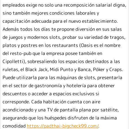
empleados exige no solo una recomposición salarial digna,
sino también mejores condiciones laborales y
capacitación adecuada para el nuevo establecimiento.
Además todos los días te propone diversión en sus salas
de juegos y modernos slots, probar su variedad de tragos,
platos y postres en los restaurants (Oasis es el nombre
del resto-pub que la empresa posee también en
Cipolletti), sobresaliendo los espacios destinados a las
ruletas, el Black Jack, Midi Punto y Banca, Póker y Craps.
Puede utilizarla para las máquinas de slots, presentarla
en el sector de gastronomía y hotelería para obtener
descuentos o acceder a espacios exclusivos si
corresponde. Cada habitación cuenta con aire
acondicionado y una TV de pantalla plana por satélite,
asegurando que los huéspedes disfruten de la máxima
comodidad
https://padthai-bigcheck99.com/
.