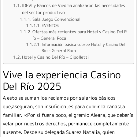
IDEVI y Bancos de Viedma analizaron las necesidades
del sector productivo
Sala Juego Convencional
EVENTOS
Ofertas más recientes para Hotel y Casino Del R
ío – General Roca
Información básica sobree Hotel y Casino Del
Río – General Roca
Hotel y Casino Del Río – Cipolletti
Vive la experiencia Casino
Del Río 2025
A esto se suman los reclamos por salarios básicos
que,aseguran, son insuficientes para cubrir la canasta
familiar. «Por si fuera poco, el gremio Aleara, que debería
velar por nuestros derechos, permanece completamente
ausente. Desde su delegada Suarez Natalia, quien