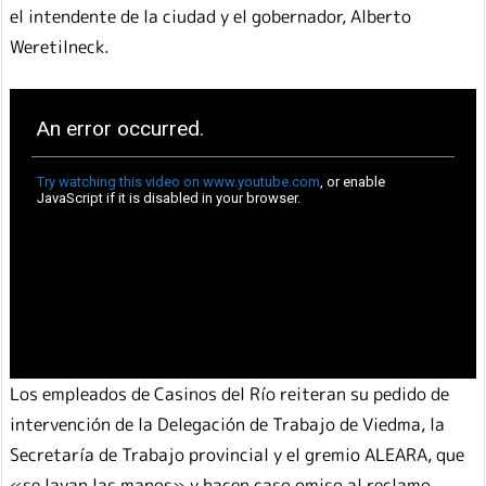
el intendente de la ciudad y el gobernador, Alberto
Weretilneck.
Los empleados de Casinos del Río reiteran su pedido de
intervención de la Delegación de Trabajo de Viedma, la
Secretaría de Trabajo provincial y el gremio ALEARA, que
«se lavan las manos» y hacen caso omiso al reclamo,