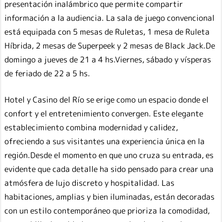
presentación inalámbrico que permite compartir
información a la audiencia. La sala de juego convencional
está equipada con 5 mesas de Ruletas, 1 mesa de Ruleta
Híbrida, 2 mesas de Superpeek y 2 mesas de Black Jack.De
domingo a jueves de 21 a 4 hs.Viernes, sábado y vísperas
de feriado de 22 a 5 hs.
Hotel y Casino del Río se erige como un espacio donde el
confort y el entretenimiento convergen. Este elegante
establecimiento combina modernidad y calidez,
ofreciendo a sus visitantes una experiencia única en la
región.Desde el momento en que uno cruza su entrada, es
evidente que cada detalle ha sido pensado para crear una
atmósfera de lujo discreto y hospitalidad. Las
habitaciones, amplias y bien iluminadas, están decoradas
con un estilo contemporáneo que prioriza la comodidad,