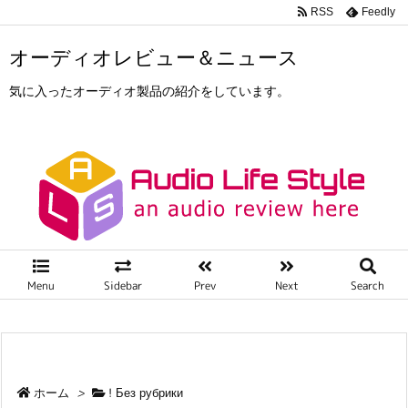
RSS
Feedly
オーディオレビュー＆ニュース
気に入ったオーディオ製品の紹介をしています。
Menu
Sidebar
Prev
Next
Search
ホーム
>
! Без рубрики