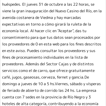
huéspedes. El jueves 31 de octubre a las 22 horas, se
viene la gran inauguración del Nuevo Casino del Río, en la
avenida costanera de Viedma y hay marcadas
expectativas en torno a cómo girará la ruleta de la
economía local. Al hacer clic en "Aceptar", das tu
consentimiento para que tus datos sean procesados por
los proveedores de 0 en esta web para los fines descritos
en este aviso. Puedes consultar los proveedores y sus
fines de procesamiento individuales en la lista de
proveedores. Además del Sector Cajas y de distintos
servicios como el de carro, que ofrece gratuitamente
café, jugos, gaseosas, cerveza, fernet y gancia.De
domingo a jueves de 10 a 5 hs.Viernes, sábado y vísperas
de feriado de abierto de corrido las 24 hs. La empresa
cuenta con 7 sedes en la provincia de Río Negro y 3
hoteles de alta categoría, contribuyendo a la economía