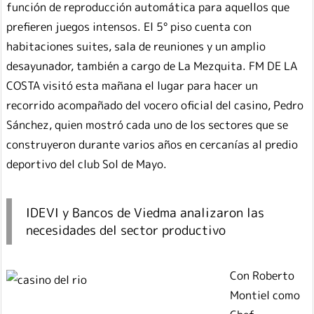
función de reproducción automática para aquellos que
prefieren juegos intensos. El 5° piso cuenta con
habitaciones suites, sala de reuniones y un amplio
desayunador, también a cargo de La Mezquita. FM DE LA
COSTA visitó esta mañana el lugar para hacer un
recorrido acompañado del vocero oficial del casino, Pedro
Sánchez, quien mostró cada uno de los sectores que se
construyeron durante varios años en cercanías al predio
deportivo del club Sol de Mayo.
IDEVI y Bancos de Viedma analizaron las
necesidades del sector productivo
Con Roberto
Montiel como