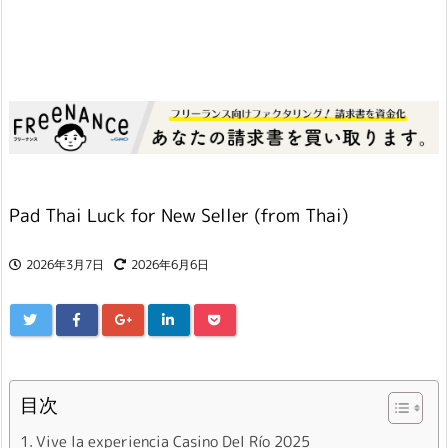
Pad Thai Luck for New Seller (from Thai)
2026年3月7日
2026年6月6日
目次
Vive la experiencia Casino Del Río 2025