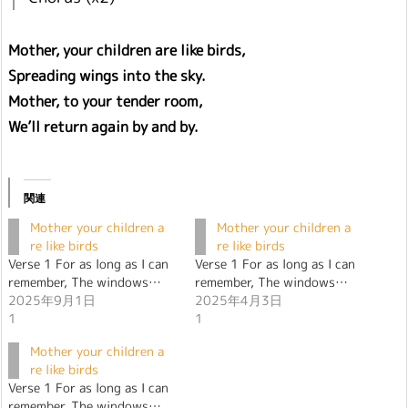
Mother, your children are like birds,
Spreading wings into the sky.
Mother, to your tender room,
We’ll return again by and by.
関連
Mother your children a
Mother your children a
re like birds
re like birds
Verse 1 For as long as I can
Verse 1 For as long as I can
remember, The windows…
remember, The windows…
2025年9月1日
2025年4月3日
1
1
Mother your children a
re like birds
Verse 1 For as long as I can
remember, The windows…