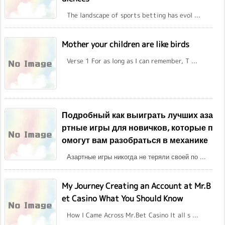
The landscape of sports betting has evol ...
Mother your children are like birds
Verse 1 For as long as I can remember, T ...
Подробный как выиграть лучших аза
ртные игры для новичков, которые п
омогут вам разобраться в механике
Азартные игры никогда не теряли своей по ...
My Journey Creating an Account at Mr.B
et Casino What You Should Know
How I Came Across Mr.Bet Casino It all s ...