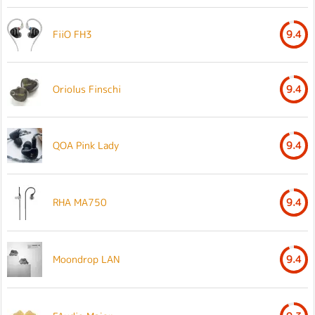
FiiO FH3
9.4
Oriolus Finschi
9.4
QOA Pink Lady
9.4
RHA MA750
9.4
Moondrop LAN
9.4