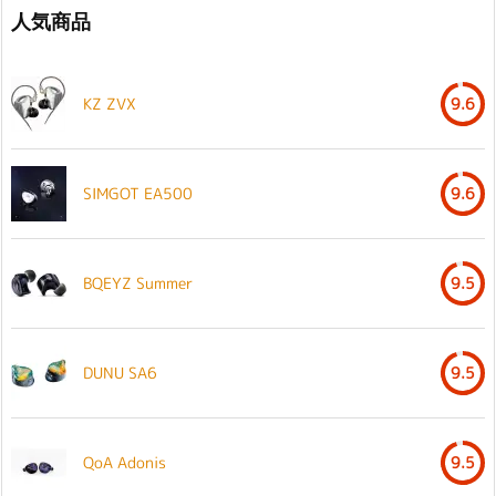
人気商品
KZ ZVX
9.6
SIMGOT EA500
9.6
BQEYZ Summer
9.5
DUNU SA6
9.5
QoA Adonis
9.5