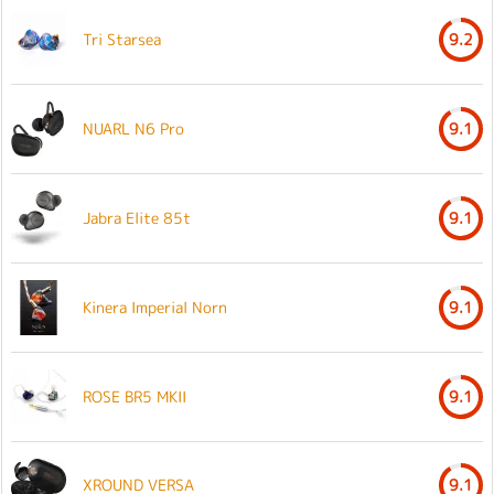
Tri Starsea
9.2
NUARL N6 Pro
9.1
Jabra Elite 85t
9.1
Kinera Imperial Norn
9.1
ROSE BR5 MKII
9.1
XROUND VERSA
9.1