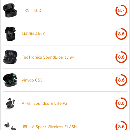
TRN T300
8.7
MAVIN Air-X
8.6
TaoTronics SoundLiberty 94
8.6
yinyoo C5S
8.6
Anker Soundcore Life P2
8.6
JBL UA Sport Wireless FLASH
8.6