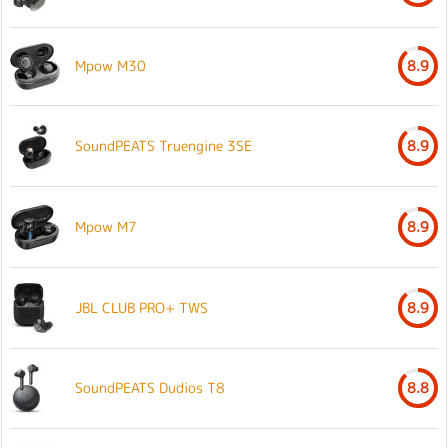
Mpow M30
8.9
SoundPEATS Truengine 3SE
8.9
Mpow M7
8.9
JBL CLUB PRO+ TWS
8.9
SoundPEATS Dudios T8
8.8