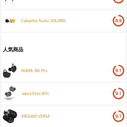
Campfire Audio SOLARIS
8.9
人気商品
NUARL N6 Pro
9.1
Jabra Elite 85t
9.1
XROUND VERSA
9.1