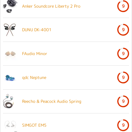
Anker Soundcore Liberty 2 Pro
9
DUNU DK-4001
9
FAudio Minor
9
qdc Neptune
9
Reecho & Peacock Audio Spring
9
SIMGOT EM5
9