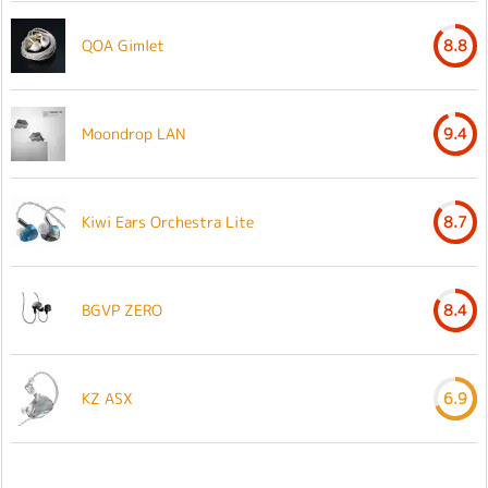
QOA Gimlet
8.8
Moondrop LAN
9.4
Kiwi Ears Orchestra Lite
8.7
BGVP ZERO
8.4
KZ ASX
6.9