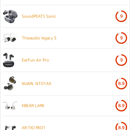
SoundPEATS Sonic
9
Thieaudio legacy 5
9
EarFun Air Pro
9
NUARL NT01AX
8.9
KBEAR LARK
8.9
AR:TIO RK01
8.9