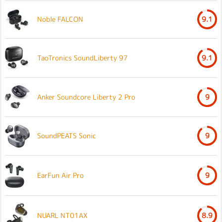
Noble FALCON
9.1
TaoTronics SoundLiberty 97
9.1
Anker Soundcore Liberty 2 Pro
9
SoundPEATS Sonic
9
EarFun Air Pro
9
NUARL NT01AX
8.9