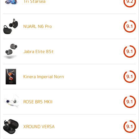
Tri Starsea
9.2
NUARL N6 Pro
9.1
Jabra Elite 85t
9.1
Kinera Imperial Norn
9.1
ROSE BR5 MKII
9.1
XROUND VERSA
9.1