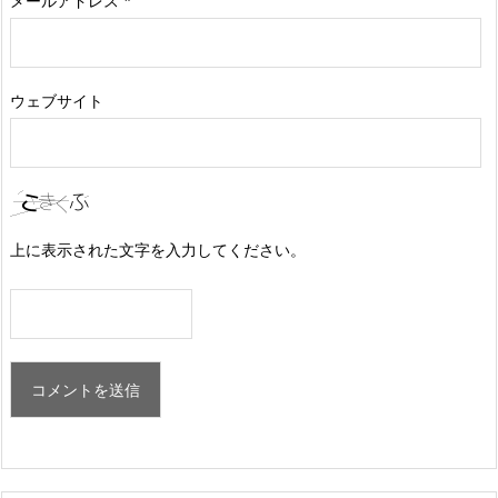
メールアドレス
*
ウェブサイト
上に表示された文字を入力してください。