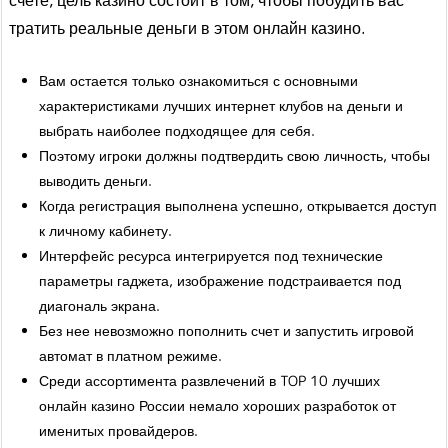
счете, цель казино состоит в том, чтобы побудить вас
тратить реальные деньги в этом онлайн казино.
Вам остается только ознакомиться с основными
характеристиками лучших интернет клубов на деньги и
выбрать наиболее подходящее для себя.
Поэтому игроки должны подтвердить свою личность, чтобы
выводить деньги.
Когда регистрация выполнена успешно, открывается доступ
к личному кабинету.
Интерфейс ресурса интегрируется под технические
параметры гаджета, изображение подстраивается под
диагональ экрана.
Без нее невозможно пополнить счет и запустить игровой
автомат в платном режиме.
Среди ассортимента развлечений в TOP 10 лучших
онлайн казино России немало хороших разработок от
именитых провайдеров.