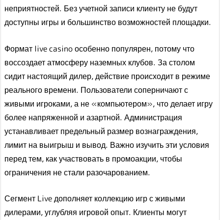
неприятностей. Без учетной записи клиенту не будут
доступны игры и большинство возможностей площадки.
Формат live casino особенно популярен, потому что
воссоздает атмосферу наземных клубов. За столом
сидит настоящий дилер, действие происходит в режиме
реального времени. Пользователи соперничают с
живыми игроками, а не «компьютером», что делает игру
более напряженной и азартной. Администрация
устанавливает предельный размер вознаграждения,
лимит на выигрыш и вывод. Важно изучить эти условия
перед тем, как участвовать в промоакции, чтобы
ограничения не стали разочарованием.
Сегмент Live дополняет коллекцию игр с живыми
дилерами, углубляя игровой опыт. Клиенты могут