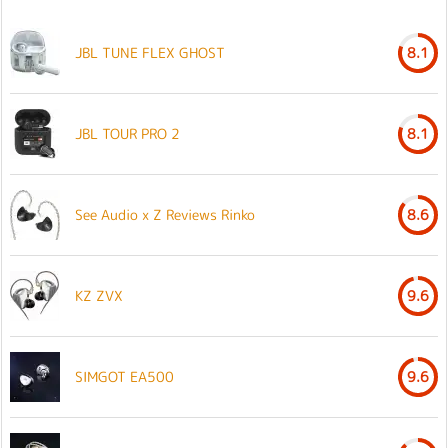
JBL TUNE FLEX GHOST
8.1
JBL TOUR PRO 2
8.1
See Audio x Z Reviews Rinko
8.6
KZ ZVX
9.6
SIMGOT EA500
9.6