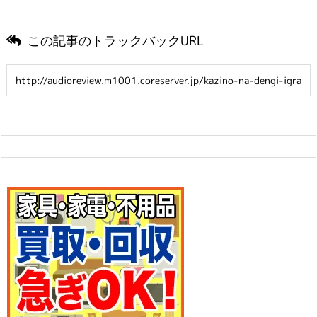
この記事のトラックバックURL