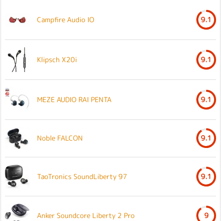
Campfire Audio IO
9.1
Klipsch X20i
9.1
MEZE AUDIO RAI PENTA
9.1
Noble FALCON
9.1
TaoTronics SoundLiberty 97
9.1
Anker Soundcore Liberty 2 Pro
9