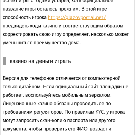
аспект игры с годами устарел, хотя официальное
название игры осталось прежним. В этой игре
способность игрока
https://glazovportal.net/
предвидеть ходы казино и соответствующим образом
корректировать свою игру определяет, насколько может
уменьшиться преимущество дома.
казино на деньги играть
Версия для телефонов отличается от компьютерной
только дизайном. Если официальный сайт площадки не
работает, воспользуйтесь мобильным зеркалом.
Лицензионные казино обязаны проводить ее по
требованиям регуляторов. По правилам KYC, у игрока
могут запросить скан-копию паспорта или другого
документа, чтобы проверить его ФИО, возраст и