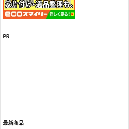
PR
最新商品