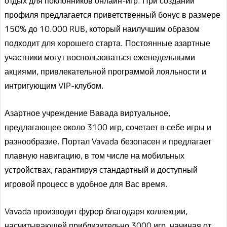
отдых для поклонников онлайн-игр. При создании
профиля предлагается приветственный бонус в размере
150% до 10.000 RUB, который наилучшим образом
подходит для хорошего старта. Постоянные азартные
участники могут воспользоваться еженедельными
акциями, привлекательной программой лояльности и
интригующим VIP-клубом.
Азартное учреждение Вавада виртуальное,
предлагающее около 3100 игр, сочетает в себе игры и
разнообразие. Портал Vavada безопасен и предлагает
плавную навигацию, в том числе на мобильных
устройствах, гарантируя стандартный и доступный
игровой процесс в удобное для Вас время.
Vavada производит фурор благодаря коллекции,
насчитывающей приблизительно 3000 игр, начиная от