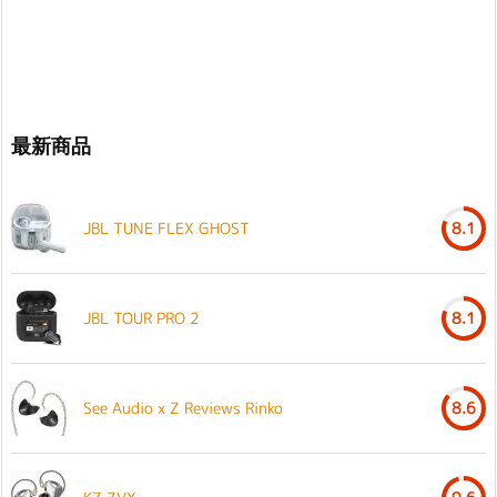
最新商品
JBL TUNE FLEX GHOST
8.1
JBL TOUR PRO 2
8.1
See Audio x Z Reviews Rinko
8.6