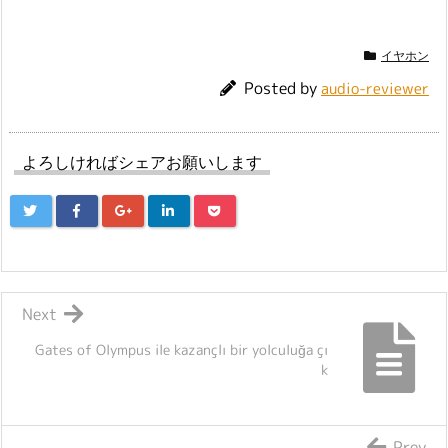
イヤホン
Posted by
audio-reviewer
よろしければシェアお願いします
Next
Gates of Olympus ile kazançlı bir yolculuğa çı
k
Prev