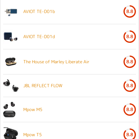
AVIOT TE-D01b
8.8
AVIOT TE-D01d
8.8
The House of Marley Liberate Air
8.8
JBL REFLECT FLOW
8.8
Mpow M5
8.8
Mpow T5
8.8