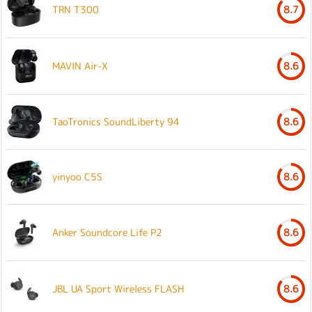
TRN T300
8.7
MAVIN Air-X
8.6
TaoTronics SoundLiberty 94
8.6
yinyoo C5S
8.6
Anker Soundcore Life P2
8.6
JBL UA Sport Wireless FLASH
8.6