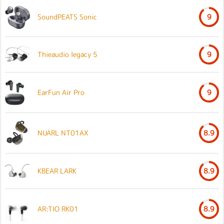
SoundPEATS Sonic
9
Thieaudio legacy 5
9
EarFun Air Pro
9
NUARL NT01AX
8.9
KBEAR LARK
8.9
AR:TIO RK01
8.9