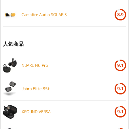
Campfire Audio SOLARIS
8.9
人気商品
NUARL N6 Pro
9.1
Jabra Elite 85t
9.1
XROUND VERSA
9.1