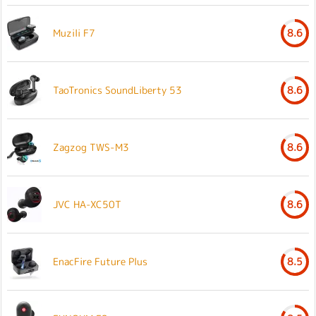
Muzili F7
8.6
TaoTronics SoundLiberty 53
8.6
Zagzog TWS-M3
8.6
JVC HA-XC50T
8.6
EnacFire Future Plus
8.5