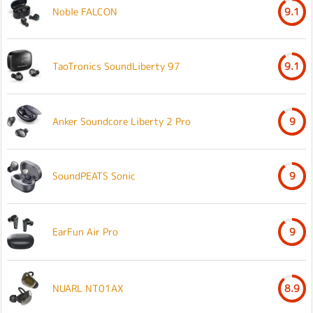
Noble FALCON
9.1
TaoTronics SoundLiberty 97
9.1
Anker Soundcore Liberty 2 Pro
9
SoundPEATS Sonic
9
EarFun Air Pro
9
NUARL NT01AX
8.9