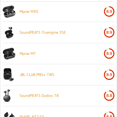
Mpow M30
8.9
SoundPEATS Truengine 3SE
8.9
Mpow M7
8.9
JBL CLUB PRO+ TWS
8.9
SoundPEATS Dudios T8
8.8
NUARL NT110
8.8