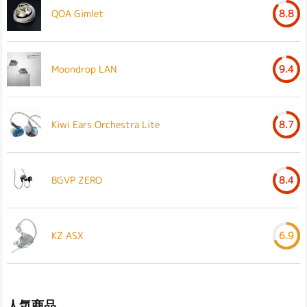
QOA Gimlet
8.8
Moondrop LAN
9.4
Kiwi Ears Orchestra Lite
8.7
BGVP ZERO
8.4
KZ ASX
6.9
人気商品