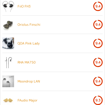
FiiO FH3
9.4
Oriolus Finschi
9.4
QOA Pink Lady
9.4
RHA MA750
9.4
Moondrop LAN
9.4
FAudio Major
9.3