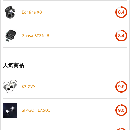
Eonfine X8
8.4
Gaosa BTGN-6
8.4
人気商品
KZ ZVX
9.6
SIMGOT EA500
9.6