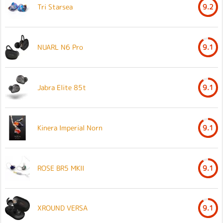
Tri Starsea
9.2
NUARL N6 Pro
9.1
Jabra Elite 85t
9.1
Kinera Imperial Norn
9.1
ROSE BR5 MKII
9.1
XROUND VERSA
9.1