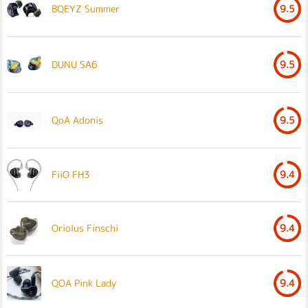
BQEYZ Summer
9.5
DUNU SA6
9.5
QoA Adonis
9.5
FiiO FH3
9.4
Oriolus Finschi
9.4
QOA Pink Lady
9.4