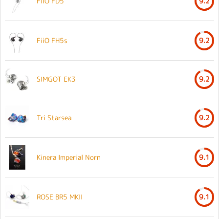
FiiO FD5
9.2
FiiO FH5s
9.2
SIMGOT EK3
9.2
Tri Starsea
9.2
Kinera Imperial Norn
9.1
ROSE BR5 MKII
9.1