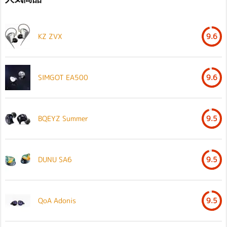
KZ ZVX
9.6
SIMGOT EA500
9.6
BQEYZ Summer
9.5
DUNU SA6
9.5
QoA Adonis
9.5