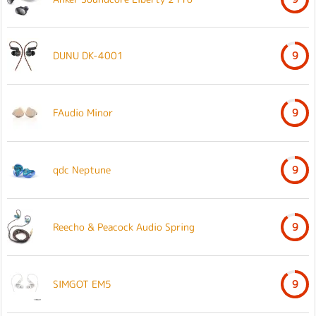
DUNU DK-4001
9
FAudio Minor
9
qdc Neptune
9
Reecho & Peacock Audio Spring
9
SIMGOT EM5
9