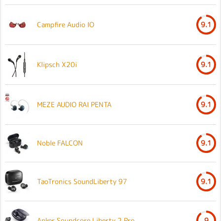
Campfire Audio IO
9.1
Klipsch X20i
9.1
MEZE AUDIO RAI PENTA
9.1
Noble FALCON
9.1
TaoTronics SoundLiberty 97
9.1
Anker Soundcore Liberty 2 Pro
9