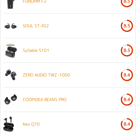
FUNOHM F2
8.5
SOUL ST-XS2
8.5
Syllable S101
8.5
ZERO AUDIO TWZ-1000
8.4
COOPIDEA BEANS PRO
8.4
Nex Q70
8.4