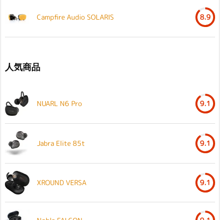
Campfire Audio SOLARIS
8.9
人気商品
NUARL N6 Pro
9.1
Jabra Elite 85t
9.1
XROUND VERSA
9.1