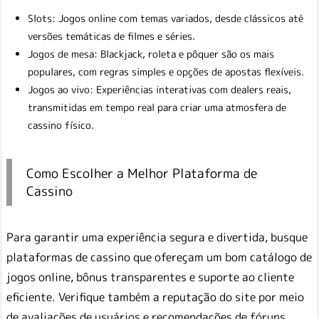
Slots: Jogos online com temas variados, desde clássicos até
versões temáticas de filmes e séries.
Jogos de mesa: Blackjack, roleta e pôquer são os mais
populares, com regras simples e opções de apostas flexíveis.
Jogos ao vivo: Experiências interativas com dealers reais,
transmitidas em tempo real para criar uma atmosfera de
cassino físico.
Como Escolher a Melhor Plataforma de
Cassino
Para garantir uma experiência segura e divertida, busque
plataformas de cassino que ofereçam um bom catálogo de
jogos online, bônus transparentes e suporte ao cliente
eficiente. Verifique também a reputação do site por meio
de avaliações de usuários e recomendações de fóruns