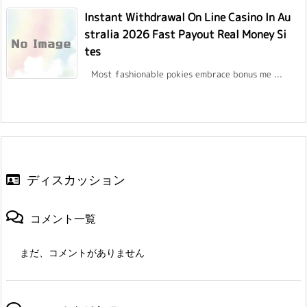
Instant Withdrawal On Line Casino In Au
stralia 2026 Fast Payout Real Money Si
tes
Most fashionable pokies embrace bonus me ...
ディスカッション
コメント一覧
まだ、コメントがありません