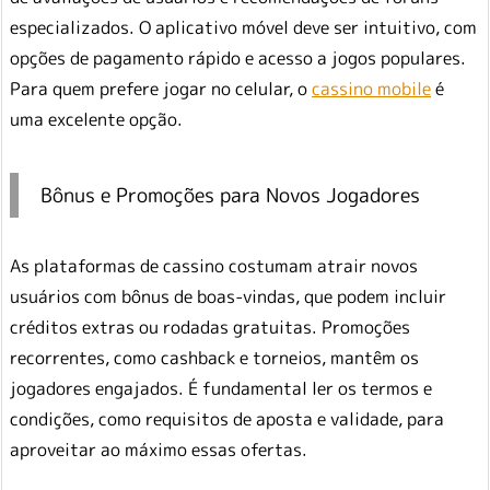
especializados. O aplicativo móvel deve ser intuitivo, com
opções de pagamento rápido e acesso a jogos populares.
Para quem prefere jogar no celular, o
cassino mobile
é
uma excelente opção.
Bônus e Promoções para Novos Jogadores
As plataformas de cassino costumam atrair novos
usuários com bônus de boas-vindas, que podem incluir
créditos extras ou rodadas gratuitas. Promoções
recorrentes, como cashback e torneios, mantêm os
jogadores engajados. É fundamental ler os termos e
condições, como requisitos de aposta e validade, para
aproveitar ao máximo essas ofertas.