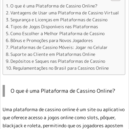
O que é uma Plataforma de Cassino Online?
Vantagens de Usar uma Plataforma de Cassino Virtual
Segurança e Licenças em Plataformas de Cassino
Tipos de Jogos Disponíveis nas Plataformas
Como Escolher a Melhor Plataforma de Cassino
Bônus e Promoções para Novos Jogadores
Plataformas de Cassino Móveis: Jogar no Celular
Suporte ao Cliente em Plataformas Online
Depósitos e Saques nas Plataformas de Cassino
Regulamentações no Brasil para Cassinos Online
O que é uma Plataforma de Cassino Online?
Uma plataforma de cassino online é um site ou aplicativo
que oferece acesso a jogos online como slots, pôquer,
blackjack e roleta, permitindo que os jogadores apostem