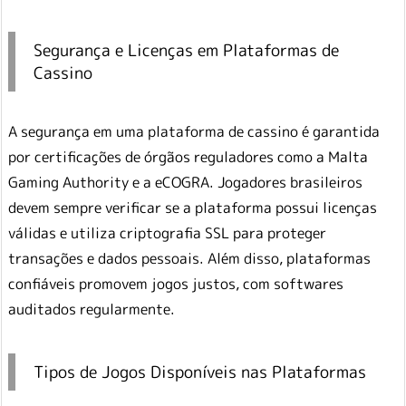
Segurança e Licenças em Plataformas de
Cassino
A segurança em uma plataforma de cassino é garantida
por certificações de órgãos reguladores como a Malta
Gaming Authority e a eCOGRA. Jogadores brasileiros
devem sempre verificar se a plataforma possui licenças
válidas e utiliza criptografia SSL para proteger
transações e dados pessoais. Além disso, plataformas
confiáveis promovem jogos justos, com softwares
auditados regularmente.
Tipos de Jogos Disponíveis nas Plataformas