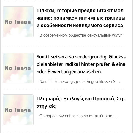
Шлюхи, которые предпочитают мол
чание: понимаем интимные границы
и особенности невидимого сервиса
В современном обществе сексуальные услуг
...
Somit sei sera so vordergrundig, Gluckss
pielanbieter radikal hinter prufen & eina
nder Bewertungen anzusehen
Namlich keineswegs jedes Angeschlossen S ...
Πληρωμές: Επιλογές και Πρακτικές Στρ
ατηγικές
Ο κόσμος των online casino αναπτύσσεται ...