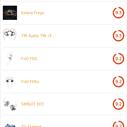
Kinera Freya
9.3
TRI Audio TRI-i3
9.3
FiiO FD5
9.2
FiiO FH5s
9.2
SIMGOT EK3
9.2
Tri Starsea
9.2