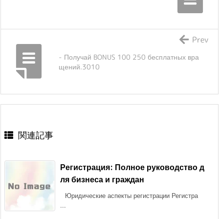
Prev
- Получай BONUS 100 250 бесплатных вра
щений.3010
関連記事
Регистрация: Полное руководство д
ля бизнеса и граждан
Юридические аспекты регистрации Регистра
...