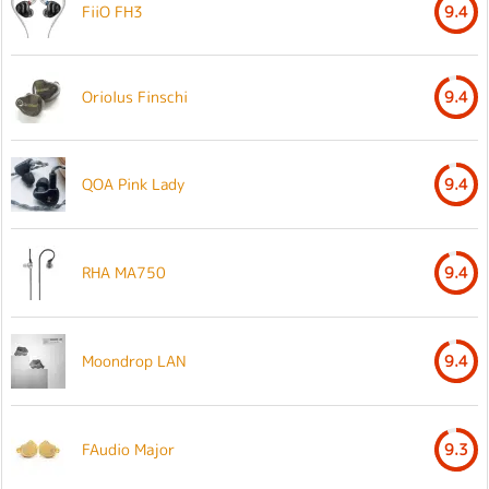
FiiO FH3
9.4
Oriolus Finschi
9.4
QOA Pink Lady
9.4
RHA MA750
9.4
Moondrop LAN
9.4
FAudio Major
9.3