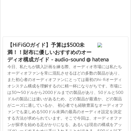
【HiFiGOガイド】予算は$500未
満！！財布に優しいおすすめのオー
ディオ構成ガイド - audio-sound @ hatena
今日、私たちが購入計画を練る際、オーディオ市場には私たち
オーディオファンを常に混乱させるほどの多数の製品があり、
また初心者のオーディオファンにとっては最初のhi-fiオーディ
オシステム構成を理解するのに精一杯になりがちです。市場に
は30〜50ドルから2000ドルまでの製品があり、50ドルと500
ドルの製品には違いがあるため、どの製品が最適か、どの製品
がニーズに適しているか、 初心者でも経験豊富なオーディオフ
ァンでも楽しめる500ドル未満の最高のオーディオ設定を決定
する方法が求められています。そこで今回は、オーディオファ
ンが探求を始める足がかりになる、あるいは現在の構成をアッ
プグレードするために手に入れることができる、500ドル以下