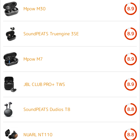
Mpow M30
8.9
SoundPEATS Truengine 3SE
8.9
Mpow M7
8.9
JBL CLUB PRO+ TWS
8.9
SoundPEATS Dudios T8
8.8
NUARL NT110
8.8