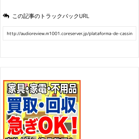
この記事のトラックバックURL