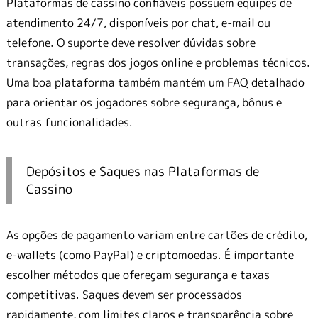
Plataformas de cassino confiáveis possuem equipes de
atendimento 24/7, disponíveis por chat, e-mail ou
telefone. O suporte deve resolver dúvidas sobre
transações, regras dos jogos online e problemas técnicos.
Uma boa plataforma também mantém um FAQ detalhado
para orientar os jogadores sobre segurança, bônus e
outras funcionalidades.
Depósitos e Saques nas Plataformas de
Cassino
As opções de pagamento variam entre cartões de crédito,
e-wallets (como PayPal) e criptomoedas. É importante
escolher métodos que ofereçam segurança e taxas
competitivas. Saques devem ser processados
rapidamente, com limites claros e transparência sobre