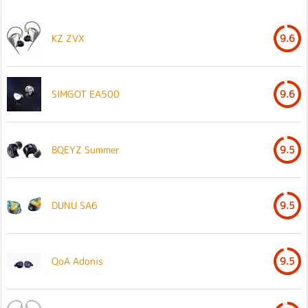
KZ ZVX
9.6
SIMGOT EA500
9.6
BQEYZ Summer
9.5
DUNU SA6
9.5
QoA Adonis
9.5