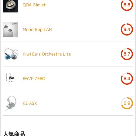
QOA Gimlet
8.8
Moondrop LAN
9.4
Kiwi Ears Orchestra Lite
8.7
BGVP ZERO
8.4
KZ ASX
6.9
人気商品