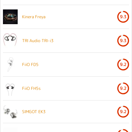
Kinera Freya
9.3
TRI Audio TRI-i3
9.3
FiiO FD5
9.2
FiiO FH5s
9.2
SIMGOT EK3
9.2