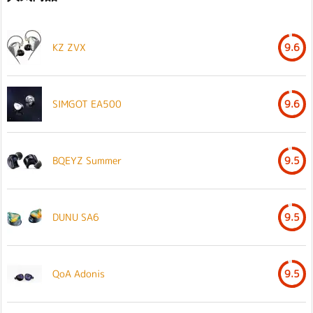
KZ ZVX
9.6
SIMGOT EA500
9.6
BQEYZ Summer
9.5
DUNU SA6
9.5
QoA Adonis
9.5