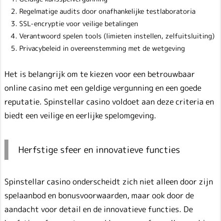
Regelmatige audits door onafhankelijke testlaboratoria
SSL-encryptie voor veilige betalingen
Verantwoord spelen tools (limieten instellen, zelfuitsluiting)
Privacybeleid in overeenstemming met de wetgeving
Het is belangrijk om te kiezen voor een betrouwbaar
online casino met een geldige vergunning en een goede
reputatie. Spinstellar casino voldoet aan deze criteria en
biedt een veilige en eerlijke spelomgeving.
Herfstige sfeer en innovatieve functies
Spinstellar casino onderscheidt zich niet alleen door zijn
spelaanbod en bonusvoorwaarden, maar ook door de
aandacht voor detail en de innovatieve functies. De