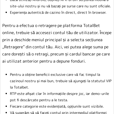
site-ului nostru și nu vă bazați pe surse care nu sunt oficiale.
Experiența autentică de cazino în direct, direct în browser.
Pentru a efectua o retragere pe platforma TotalBet
online, trebuie să accesezi contul tău de utilizator. Începe
prin a deschide meniul principal și a selecta secțiunea
„Retragere” din contul tău. Aici, vei putea alege suma pe
care dorești să o retragi, precum și cardul bancar pe care
ai utilizat anterior pentru a depune fonduri.
Pentru a obține beneficii exclusive care vă fac timpul la
cazinoul nostru și mai bun, trebuie să ajungeți la statutul VIP
la Totalbet.
RTP este afișat clar în informațiile despre joc, iar demo-urile
pot fi descărcate pentru a le testa.
Fiecare categorie este evidențiată, opțiunile sunt vizibile.
Vă sugerăm să vă faceți contul prin intermediul platformei