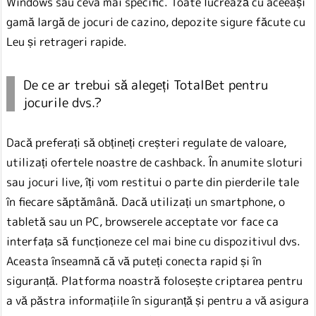
Windows sau ceva mai specific. Toate lucrează cu aceeași
gamă largă de jocuri de cazino, depozite sigure făcute cu
Leu și retrageri rapide.
De ce ar trebui să alegeți TotalBet pentru
jocurile dvs.?
Dacă preferați să obțineți creșteri regulate de valoare,
utilizați ofertele noastre de cashback. În anumite sloturi
sau jocuri live, îți vom restitui o parte din pierderile tale
în fiecare săptămână. Dacă utilizați un smartphone, o
tabletă sau un PC, browserele acceptate vor face ca
interfața să funcționeze cel mai bine cu dispozitivul dvs.
Aceasta înseamnă că vă puteți conecta rapid și în
siguranță. Platforma noastră folosește criptarea pentru
a vă păstra informațiile în siguranță și pentru a vă asigura