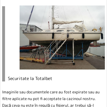
Securitate la Totalbet
Imaginile sau documentele care au fost expirate sau au
filtre aplicate nu pot fi acceptate la cazinoul nostru.
Dacă ceva nu este în regulă cu fișierul, ar trebui să-l