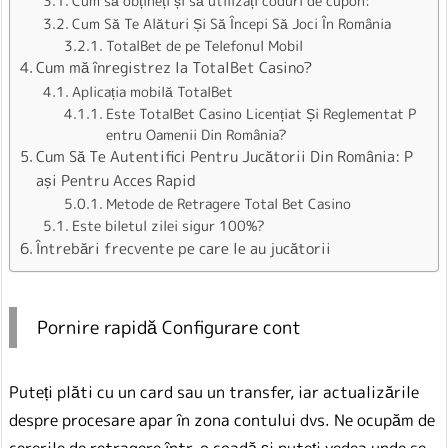
Cum să obțineți și să utilizați coduri de cupon:
Cum Să Te Alături Și Să Începi Să Joci În România
TotalBet de pe Telefonul Mobil
Cum mă înregistrez la TotalBet Casino?
Aplicația mobilă TotalBet
Este TotalBet Casino Licențiat Și Reglementat P
entru Oamenii Din România?
Cum Să Te Autentifici Pentru Jucătorii Din România: P
ași Pentru Acces Rapid
Metode de Retragere Total Bet Casino
Este biletul zilei sigur 100%?
Întrebări frecvente pe care le au jucătorii
Pornire rapidă Configurare cont
Puteți plăti cu un card sau un transfer, iar actualizările
despre procesare apar în zona contului dvs. Ne ocupăm de