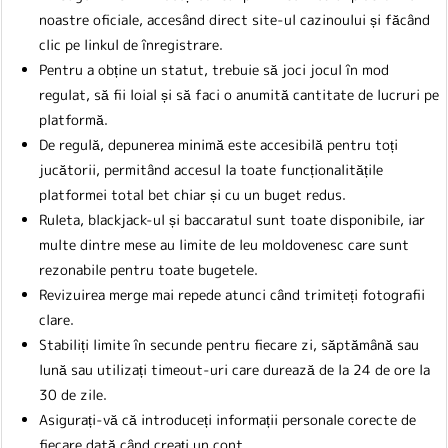
noastre oficiale, accesând direct site-ul cazinoului și făcând
clic pe linkul de înregistrare.
Pentru a obține un statut, trebuie să joci jocul în mod
regulat, să fii loial și să faci o anumită cantitate de lucruri pe
platformă.
De regulă, depunerea minimă este accesibilă pentru toți
jucătorii, permitând accesul la toate funcționalitățile
platformei total bet chiar și cu un buget redus.
Ruleta, blackjack-ul și baccaratul sunt toate disponibile, iar
multe dintre mese au limite de leu moldovenesc care sunt
rezonabile pentru toate bugetele.
Revizuirea merge mai repede atunci când trimiteți fotografii
clare.
Stabiliți limite în secunde pentru fiecare zi, săptămână sau
lună sau utilizați timeout-uri care durează de la 24 de ore la
30 de zile.
Asigurați-vă că introduceți informații personale corecte de
fiecare dată când creați un cont.