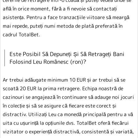
cererile de retragere într-o coadă și puteți vedea unde se
află în orice moment, fără a fi nevoie să contactați
asistența. Pentru a face tranzacțiile viitoare să meargă
mai repede, puteți numi metoda de plată preferată în
cadrul TotalBet.
Este Posibil Să Depuneți Și Să Retrageți Bani
Folosind Leu Românesc (ron)?
Ar trebui adăugate minimum 10 EUR și ar trebui să se
scoată 20 EUR la prima retragere. Echipa noastră de
cazinouri se angajează în continuare să adauge noi jocuri
în colecție și să se asigure că fiecare este corect și
distractiv. Utilizați Leu ca monedă principală pentru a vă
uita cu ușurință la opțiunile dvs. TotalBet oferă fiecărui
vizitator o experiență distractivă, consistentă și variată,