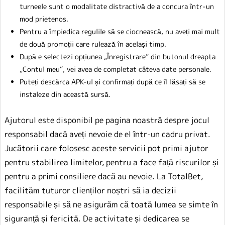
turneele sunt o modalitate distractivă de a concura într-un
mod prietenos.
Pentru a împiedica regulile să se ciocnească, nu aveți mai mult
de două promoții care rulează în același timp.
După e selectezi opțiunea „Înregistrare” din butonul dreapta
„Contul meu”, vei avea de completat câteva date personale.
Puteți descărca APK-ul și confirmați după ce îl lăsați să se
instaleze din această sursă.
Ajutorul este disponibil pe pagina noastră despre jocul
responsabil dacă aveți nevoie de el într-un cadru privat.
Jucătorii care folosesc aceste servicii pot primi ajutor
pentru stabilirea limitelor, pentru a face față riscurilor și
pentru a primi consiliere dacă au nevoie. La TotalBet,
facilităm tuturor clienților noștri să ia decizii
responsabile și să ne asigurăm că toată lumea se simte în
siguranță și fericită. De activitate și dedicarea se