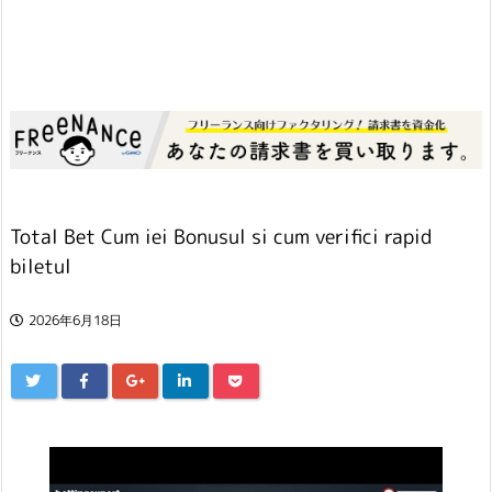
Total Bet Cum iei Bonusul si cum verifici rapid
biletul
2026年6月18日