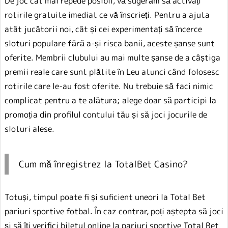
De joc cât mai repede posibil, vă sugerăm să activați
rotirile gratuite imediat ce vă înscrieți. Pentru a ajuta
atât jucătorii noi, cât și cei experimentați să încerce
sloturi populare fără a-și risca banii, aceste șanse sunt
oferite. Membrii clubului au mai multe șanse de a câștiga
premii reale care sunt plătite în Leu atunci când folosesc
rotirile care le-au fost oferite. Nu trebuie să faci nimic
complicat pentru a te alătura; alege doar să participi la
promoția din profilul contului tău și să joci jocurile de
sloturi alese.
Cum mă înregistrez la TotalBet Casino?
Totuși, timpul poate fi și suficient uneori la Total Bet
pariuri sportive fotbal. În caz contrar, poți aștepta să joci
și să îți verifici biletul online la pariuri sportive Total Bet