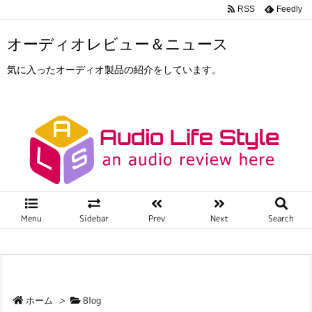
RSS
Feedly
オーディオレビュー＆ニュース
気に入ったオーディオ製品の紹介をしています。
Menu
Sidebar
Prev
Next
Search
ホーム
>
Blog