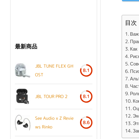
目次
Важ
Пра
最新商品
Как
Рис
Сов
JBL TUNE FLEX GH
8.1
Пси
OST
Аль
Час
Рол
JBL TOUR PRO 2
8.1
Ко
Оц
Эк
See Audio x Z Revie
8.6
Эт
ws Rinko
За