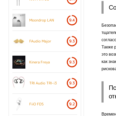
Со
Moondrop LAN
9.4
Безопа
тщател
согласо
FAudio Major
9.3
Также 
это во
как зна
Kinera Freya
9.3
рисков
TRI Audio TRI-i3
9.3
Пс
от
FiiO FD5
9.2
Времен