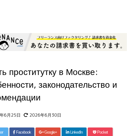
ть проститутку в Москве:
бенности, законодательство и
омендации
6年6月25日
2026年6月30日
ter
Facebook
Google+
LinkedIn
Pocket