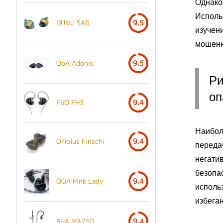
Однако
Исполь
DUNU SA6
9.5
изучен
мошенн
QoA Adonis
9.5
Ри
оп
FiiO FH3
9.4
Наибол
Oriolus Finschi
9.4
переда
негати
безопа
QOA Pink Lady
9.4
исполь
избега
RHA MA750
9.4