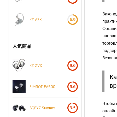
Законо
KZ ASX
6.9
практик
Организ
направ
торгов
人気商品
подвер
безопа
KZ ZVX
9.6
Ка
вр
SIMGOT EA500
9.6
Чтобы 
BQEYZ Summer
9.5
онлайн