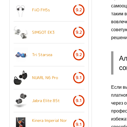
самооц
FiiO FH5s
9.2
таким 
вовлеч
совету
SIMGOT EK3
9.2
решени
Tri Starsea
9.2
Ал
со
NUARL N6 Pro
9.1
Если в
платно
Jabra Elite 85t
9.1
через 
профес
избежат
Kinera Imperial Nor
9.1
способ