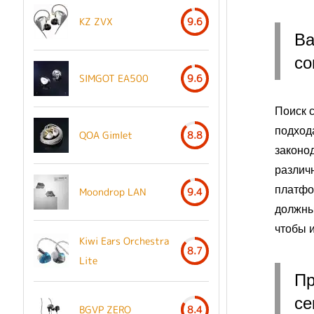
KZ ZVX
9.6
Ва
со
SIMGOT EA500
9.6
Поиск 
подход
QOA Gimlet
8.8
законо
различ
платфо
Moondrop LAN
9.4
должны
чтобы 
Kiwi Ears Orchestra
8.7
Lite
Пр
се
BGVP ZERO
8.4