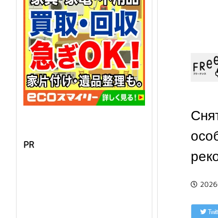
Сня
осо
PR
рек
202
Twit