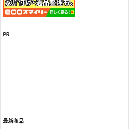
PR
最新商品