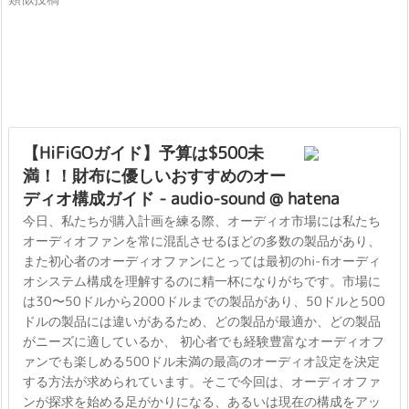
【HiFiGOガイド】予算は$500未
満！！財布に優しいおすすめのオー
ディオ構成ガイド - audio-sound @ hatena
今日、私たちが購入計画を練る際、オーディオ市場には私たち
オーディオファンを常に混乱させるほどの多数の製品があり、
また初心者のオーディオファンにとっては最初のhi-fiオーディ
オシステム構成を理解するのに精一杯になりがちです。市場に
は30〜50ドルから2000ドルまでの製品があり、50ドルと500
ドルの製品には違いがあるため、どの製品が最適か、どの製品
がニーズに適しているか、 初心者でも経験豊富なオーディオフ
ァンでも楽しめる500ドル未満の最高のオーディオ設定を決定
する方法が求められています。そこで今回は、オーディオファ
ンが探求を始める足がかりになる、あるいは現在の構成をアッ