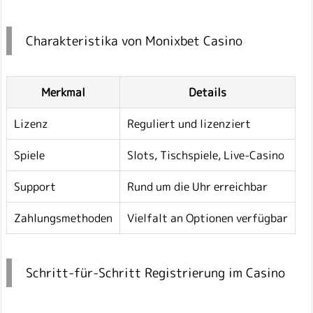
Charakteristika von Monixbet Casino
Merkmal
Details
Lizenz
Reguliert und lizenziert
Spiele
Slots, Tischspiele, Live-Casino
Support
Rund um die Uhr erreichbar
Zahlungsmethoden
Vielfalt an Optionen verfügbar
Schritt-für-Schritt Registrierung im Casino