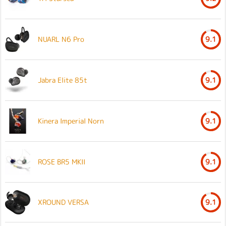
NUARL N6 Pro
9.1
Jabra Elite 85t
9.1
Kinera Imperial Norn
9.1
ROSE BR5 MKII
9.1
XROUND VERSA
9.1