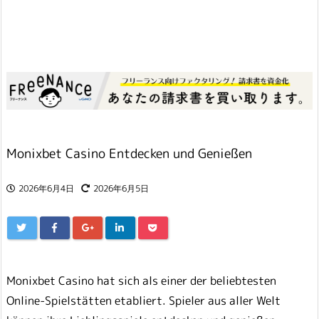
Monixbet Casino Entdecken und Genießen
2026年6月4日
2026年6月5日
Monixbet Casino hat sich als einer der beliebtesten
Online-Spielstätten etabliert. Spieler aus aller Welt