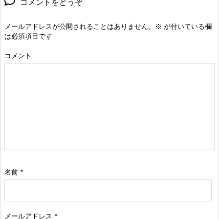
コメントをどうぞ
メールアドレスが公開されることはありません。
※
が付いている欄
は必須項目です
コメント
名前
*
メールアドレス
*