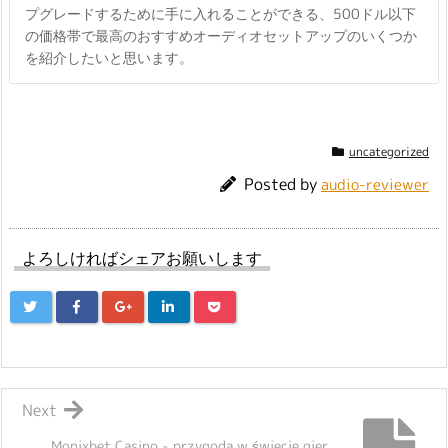
プグレードするために手に入れることができる、500ドル以下
の価格帯で最高のおすすめオーディオセットアップのいくつか
を紹介したいと思います。
uncategorized
Posted by
audio-reviewer
よろしければシェアお願いします
Next
Monixbet Casino - przygoda w świecie gier