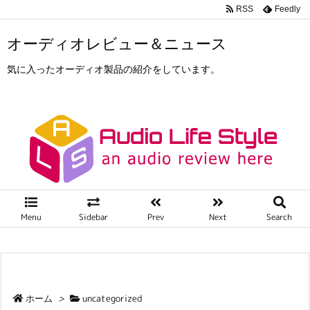
RSS
Feedly
オーディオレビュー＆ニュース
気に入ったオーディオ製品の紹介をしています。
Menu
Sidebar
Prev
Next
Search
ホーム
>
uncategorized