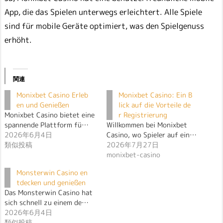
App, die das Spielen unterwegs erleichtert. Alle Spiele
sind für mobile Geräte optimiert, was den Spielgenuss
erhöht.
関連
Monixbet Casino Erleb
Monixbet Casino: Ein B
en und Genießen
lick auf die Vorteile de
Monixbet Casino bietet eine
r Registrierung
spannende Plattform fü…
Willkommen bei Monixbet
2026年6月4日
Casino, wo Spieler auf ein…
類似投稿
2026年7月27日
monixbet-casino
Monsterwin Casino en
tdecken und genießen
Das Monsterwin Casino hat
sich schnell zu einem de…
2026年6月4日
類似投稿