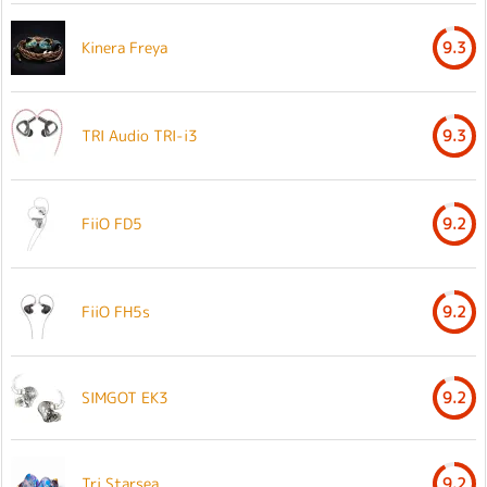
Kinera Freya
9.3
TRI Audio TRI-i3
9.3
FiiO FD5
9.2
FiiO FH5s
9.2
SIMGOT EK3
9.2
Tri Starsea
9.2