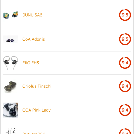
DUNU SA6
9.5
QoA Adonis
9.5
FiiO FH3
9.4
Oriolus Finschi
9.4
QOA Pink Lady
9.4