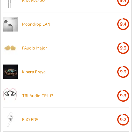
RHA MA750
9.4
Moondrop LAN
9.4
FAudio Major
9.3
Kinera Freya
9.3
TRI Audio TRI-i3
9.3
FiiO FD5
9.2