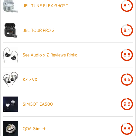
JBL TUNE FLEX GHOST
8.1
JBL TOUR PRO 2
8.1
See Audio x Z Reviews Rinko
8.6
KZ ZVX
9.6
SIMGOT EA500
9.6
QOA Gimlet
8.8