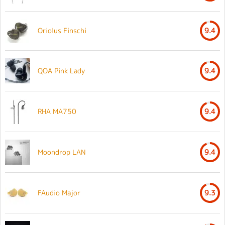
Oriolus Finschi
9.4
QOA Pink Lady
9.4
RHA MA750
9.4
Moondrop LAN
9.4
FAudio Major
9.3