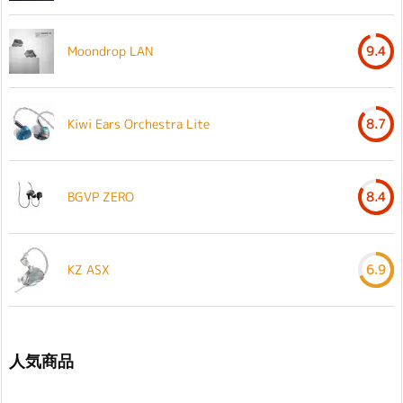
Moondrop LAN
9.4
Kiwi Ears Orchestra Lite
8.7
BGVP ZERO
8.4
KZ ASX
6.9
人気商品