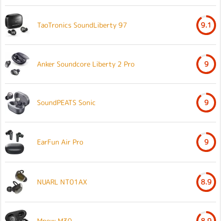
TaoTronics SoundLiberty 97
9.1
Anker Soundcore Liberty 2 Pro
9
SoundPEATS Sonic
9
EarFun Air Pro
9
NUARL NT01AX
8.9
Mpow M30
8.9