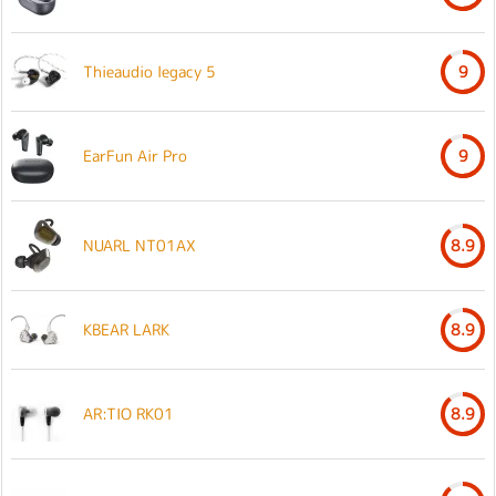
Thieaudio legacy 5
9
EarFun Air Pro
9
NUARL NT01AX
8.9
KBEAR LARK
8.9
AR:TIO RK01
8.9