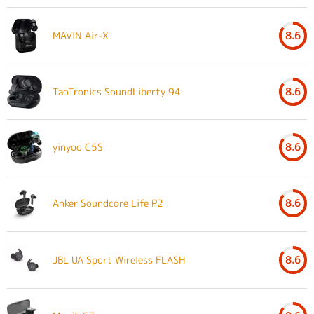
MAVIN Air-X
8.6
TaoTronics SoundLiberty 94
8.6
yinyoo C5S
8.6
Anker Soundcore Life P2
8.6
JBL UA Sport Wireless FLASH
8.6