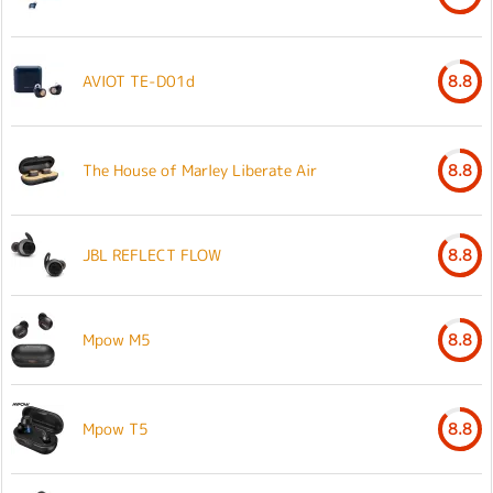
AVIOT TE-D01d
8.8
The House of Marley Liberate Air
8.8
JBL REFLECT FLOW
8.8
Mpow M5
8.8
Mpow T5
8.8