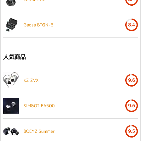
Gaosa BTGN-6
8.4
人気商品
KZ ZVX
9.6
SIMGOT EA500
9.6
BQEYZ Summer
9.5