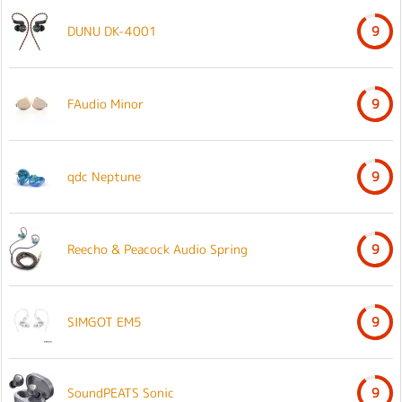
DUNU DK-4001
9
FAudio Minor
9
qdc Neptune
9
Reecho & Peacock Audio Spring
9
SIMGOT EM5
9
SoundPEATS Sonic
9