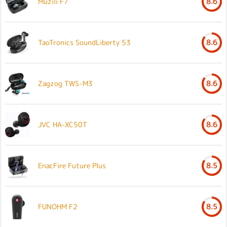
Muzili F7
8.6
TaoTronics SoundLiberty 53
8.6
Zagzog TWS-M3
8.6
JVC HA-XC50T
8.6
EnacFire Future Plus
8.5
FUNOHM F2
8.5