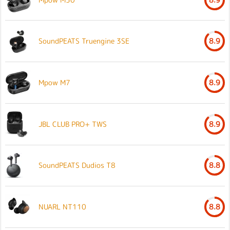
SoundPEATS Truengine 3SE
8.9
Mpow M7
8.9
JBL CLUB PRO+ TWS
8.9
SoundPEATS Dudios T8
8.8
NUARL NT110
8.8