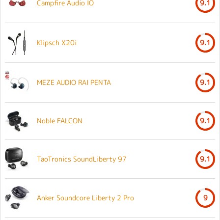
Campfire Audio IO
9.1
Klipsch X20i
9.1
MEZE AUDIO RAI PENTA
9.1
Noble FALCON
9.1
TaoTronics SoundLiberty 97
9.1
Anker Soundcore Liberty 2 Pro
9