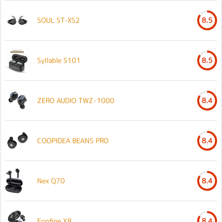
SOUL ST-XS2
8.5
Syllable S101
8.5
ZERO AUDIO TWZ-1000
8.4
COOPIDEA BEANS PRO
8.4
Nex Q70
8.4
Eonfine X8
8.4