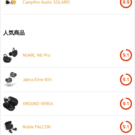
Campfire Audio SOLARIS
8.9
人気商品
NUARL N6 Pro
9.1
Jabra Elite 85t
9.1
XROUND VERSA
9.1
Noble FALCON
9.1