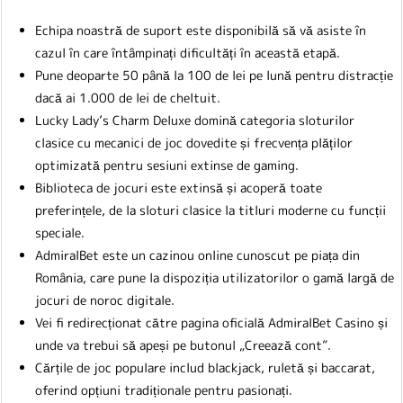
Echipa noastră de suport este disponibilă să vă asiste în
cazul în care întâmpinați dificultăți în această etapă.
Pune deoparte 50 până la 100 de lei pe lună pentru distracție
dacă ai 1.000 de lei de cheltuit.
Lucky Lady’s Charm Deluxe domină categoria sloturilor
clasice cu mecanici de joc dovedite și frecvența plăților
optimizată pentru sesiuni extinse de gaming.
Biblioteca de jocuri este extinsă și acoperă toate
preferințele, de la sloturi clasice la titluri moderne cu funcții
speciale.
AdmiralBet este un cazinou online cunoscut pe piața din
România, care pune la dispoziția utilizatorilor o gamă largă de
jocuri de noroc digitale.
Vei fi redirecționat către pagina oficială AdmiralBet Casino și
unde va trebui să apeși pe butonul „Creează cont”.
Cărțile de joc populare includ blackjack, ruletă și baccarat,
oferind opțiuni tradiționale pentru pasionați.