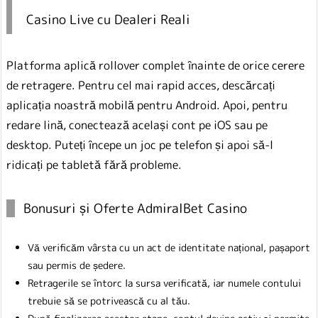
Casino Live cu Dealeri Reali
Platforma aplică rollover complet înainte de orice cerere
de retragere. Pentru cel mai rapid acces, descărcați
aplicația noastră mobilă pentru Android. Apoi, pentru
redare lină, conectează același cont pe iOS sau pe
desktop. Puteți începe un joc pe telefon și apoi să-l
ridicați pe tabletă fără probleme.
Bonusuri și Oferte AdmiralBet Casino
Vă verificăm vârsta cu un act de identitate național, pașaport
sau permis de ședere.
Retragerile se întorc la sursa verificată, iar numele contului
trebuie să se potrivească cu al tău.