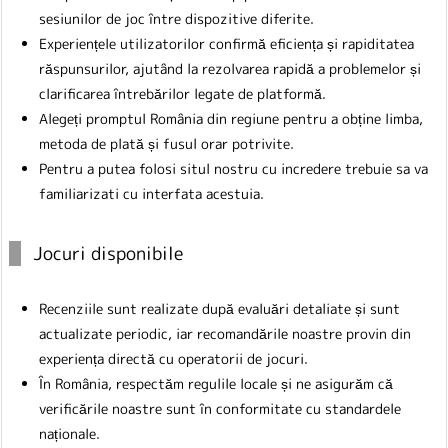
sesiunilor de joc între dispozitive diferite.
Experiențele utilizatorilor confirmă eficiența și rapiditatea
răspunsurilor, ajutând la rezolvarea rapidă a problemelor și
clarificarea întrebărilor legate de platformă.
Alegeți promptul România din regiune pentru a obține limba,
metoda de plată și fusul orar potrivite.
Pentru a putea folosi situl nostru cu incredere trebuie sa va
familiarizati cu interfata acestuia.
Jocuri disponibile
Recenziile sunt realizate după evaluări detaliate și sunt
actualizate periodic, iar recomandările noastre provin din
experiența directă cu operatorii de jocuri.
În România, respectăm regulile locale și ne asigurăm că
verificările noastre sunt în conformitate cu standardele
naționale.