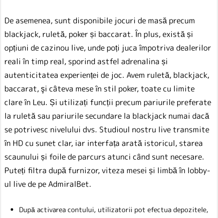
De asemenea, sunt disponibile jocuri de masă precum
blackjack, ruletă, poker și baccarat. În plus, există și
opțiuni de cazinou live, unde poți juca împotriva dealerilor
reali în timp real, sporind astfel adrenalina și
autenticitatea experienței de joc. Avem ruletă, blackjack,
baccarat, şi câteva mese în stil poker, toate cu limite
clare în Leu. Și utilizați funcții precum pariurile preferate
la ruletă sau pariurile secundare la blackjack numai dacă
se potrivesc nivelului dvs. Studioul nostru live transmite
în HD cu sunet clar, iar interfața arată istoricul, starea
scaunului și foile de parcurs atunci când sunt necesare.
Puteți filtra după furnizor, viteza mesei și limbă în lobby-
ul live de pe AdmiralBet.
După activarea contului, utilizatorii pot efectua depozitele,