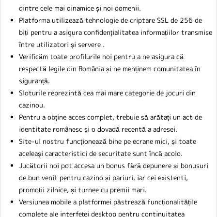
dintre cele mai dinamice și noi domenii.
Platforma utilizează tehnologie de criptare SSL de 256 de
biți pentru a asigura confidențialitatea informațiilor transmise
între utilizatori și servere .
Verificăm toate profilurile noi pentru a ne asigura că
respectă legile din România și ne menținem comunitatea în
siguranță.
Sloturile reprezintă cea mai mare categorie de jocuri din
cazinou.
Pentru a obține acces complet, trebuie să arătați un act de
identitate românesc și o dovadă recentă a adresei.
Site-ul nostru funcționează bine pe ecrane mici, și toate
aceleași caracteristici de securitate sunt încă acolo.
Jucătorii noi pot accesa un bonus fără depunere și bonusuri
de bun venit pentru cazino și pariuri, iar cei existenti,
promoții zilnice, și turnee cu premii mari.
Versiunea mobile a platformei păstrează funcționalitățile
complete ale interfeței desktop pentru continuitatea