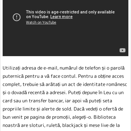
Utilizați adresa de e-mail, numărul de telefon și o parolă
puternică pentru a vă face contul. Pentru a obține acces
complet, trebuie să arătați un act de identitate românesc
și o dovadă recentă a adresei. Puteți depune în Leu cu un
card sau un transfer bancar, iar apoi vă puteți seta
propriile limite și alerte de sold. Dacă vedeți o ofertă de
bun venit pe pagina de promoții, alegeți-o. Biblioteca
noastră are sloturi, ruletă, blackjack și mese live de la