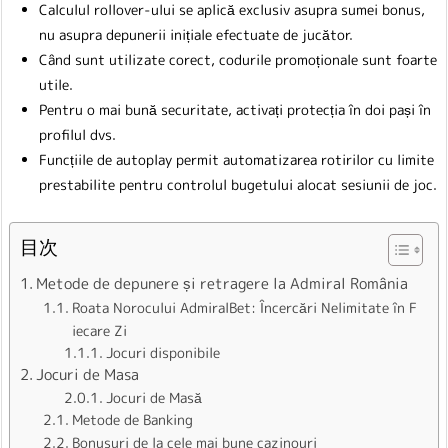
Calculul rollover-ului se aplică exclusiv asupra sumei bonus,
nu asupra depunerii inițiale efectuate de jucător.
Când sunt utilizate corect, codurile promoționale sunt foarte
utile.
Pentru o mai bună securitate, activați protecția în doi pași în
profilul dvs.
Funcțiile de autoplay permit automatizarea rotirilor cu limite
prestabilite pentru controlul bugetului alocat sesiunii de joc.
目次
Metode de depunere și retragere la Admiral România
Roata Norocului AdmiralBet: Încercări Nelimitate în F
iecare Zi
Jocuri disponibile
Jocuri de Masa
Jocuri de Masă
Metode de Banking
Bonusuri de la cele mai bune cazinouri