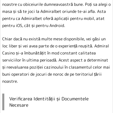
noastre cu obiceiurile dumneavoastră bune. Poți sa alegi o
masa și să te joci la Admiralbet oriunde te-ai afla. Asta
pentru ca Admiralbet oferă aplicații pentru mobil, atat
pentru iOS, cât și pentru Android.
Chiar dacă nu există multe mese disponibile, vei găsi un
loc liber și vei avea parte de o experiență reușită. Admiral
Casino și-a îmbunătățit în mod constant calitatea
serviciilor în ultima perioadă. Acest aspect a determinat
și reevaluarea poziției cazinoului în clasamentul celor mai
buni operatori de jocuri de noroc de pe teritoriul țării
noastre.
Verificarea Identității și Documentele
Necesare