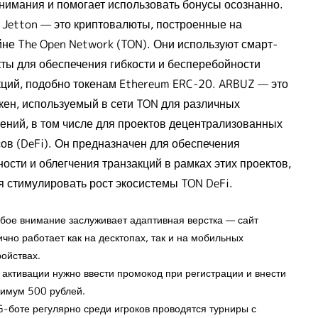
нимания и помогает использовать бонусы осознанно.
 Jetton — это криптовалюты, построенные на
йне The Open Network (TON). Они используют смарт-
кты для обеспечения гибкости и бесперебойности
кций, подобно токенам Ethereum ERC-20. ARBUZ — это
кен, используемый в сети TON для различных
ений, в том числе для проектов децентрализованных
ов (DeFi). Он предназначен для обеспечения
ости и облегчения транзакций в рамках этих проектов,
я стимулировать рост экосистемы TON DeFi.
бое внимание заслуживает адаптивная верстка — сайт
ично работает как на десктопах, так и на мобильных
ройствах.
 активации нужно ввести промокод при регистрации и внести
имум 500 рублей.
G-боте регулярно среди игроков проводятся турниры с