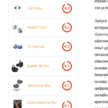
игроки 
эти усл
FiiO FH5s
9.2
Запуск 
которы
SIMGOT EK3
9.2
iGamin
обеспе
Tri Starsea
9.2
опыт д
нескол
обеспе
NUARL N6 Pro
9.1
основе
блокче
основу 
Jabra Elite 85t
9.1
цифров
онлайн
крипто
Kinera Imperial Nor
9.1