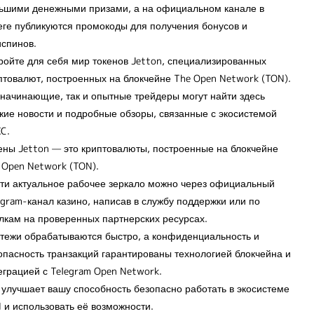
ьшими денежными призами, а на официальном канале в
еге публикуются промокоды для получения бонусов и
спинов.
ройте для себя мир токенов Jetton, специализированных
птовалют, построенных на блокчейне The Open Network (TON).
 начинающие, так и опытные трейдеры могут найти здесь
жие новости и подробные обзоры, связанные с экосистемой
C.
ены Jetton — это криптовалюты, построенные на блокчейне
 Open Network (TON).
ти актуальное рабочее зеркало можно через официальный
egram-канал казино, написав в службу поддержки или по
лкам на проверенных партнерских ресурсах.
тежи обрабатываются быстро, а конфиденциальность и
опасность транзакций гарантированы технологией блокчейна и
еграцией с Telegram Open Network.
 улучшает вашу способность безопасно работать в экосистеме
 и использовать её возможности.