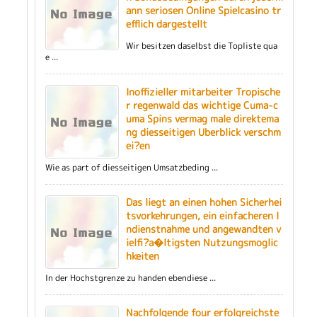
ann seriosen Online Spielcasino tr
efflich dargestellt
Wir besitzen daselbst die Topliste qua
e ...
Inoffizieller mitarbeiter Tropische
r regenwald das wichtige Cuma-c
uma Spins vermag male direktema
ng diesseitigen Uberblick verschm
ei?en
Wie as part of diesseitigen Umsatzbeding ...
Das liegt an einen hohen Sicherhei
tsvorkehrungen, ein einfacheren I
ndienstnahme und angewandten v
ielfi?a�ltigsten Nutzungsmoglic
hkeiten
In der Hochstgrenze zu handen ebendiese ...
Nachfolgende four erfolgreichste