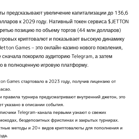
ты предсказывают увеличение капитализации до 136,6
олларов к 2029 году. Нативный токен сервиса $JETTON
третью позицию по объему торгов (44 млн долларов)
игровых криптовалют и показывает высокую динамику
Jetton Games – это онлайн-казино нового поколения,
е сначала покорило аудиторию Telegram, а затем
о в полноценную игровую платформу.
ton Games стартовало в 2023 году, получив лицензию от
асао.
и правила турнира предусматривают внутренний джетон, это
ет указано в описании события.
писчики Telegram-канала первыми узнают о свежих
мокодах, бездепозитных фриспинах и закрытых турнирах.
тные методы и 20+ видов криптовалюты для пополнения и
ода.