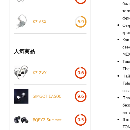
бол
тел
фри
KZ ASX
6.9
Отк
кри
Как
све
人気商品
MEX
Ток
The
KZ ZVX
9.6
Най
Tel
ссы
SIMGOT EA500
9.6
Пла
без
инт
Это
BQEYZ Summer
9.5
TON