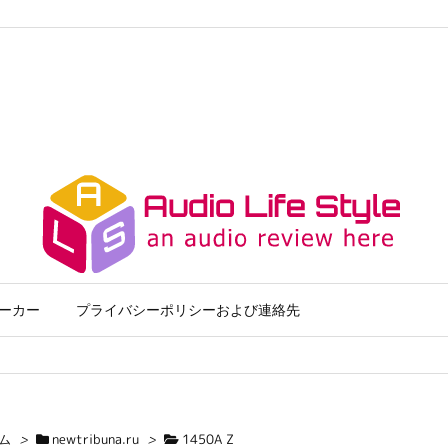
ーカー
プライバシーポリシーおよび連絡先
ム
>
newtribuna.ru
>
1450A Z