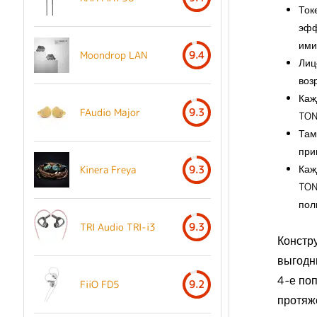
Ток
эфф
ими
Moondrop LAN
9.4
Лиц
воз
Каж
FAudio Major
9.3
TON
Там
при
Каж
Kinera Freya
9.3
TON
пол
TRI Audio TRI-i3
9.3
Констру
выгодн
4-е поп
FiiO FD5
9.2
протяж