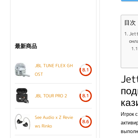
目次
Jet
онл
最新商品
JBL TUNE FLEX GH
8.1
OST
Jet
под
JBL TOUR PRO 2
8.1
каз
Игрок 
See Audio x Z Revie
8.6
активир
ws Rinko
выполн