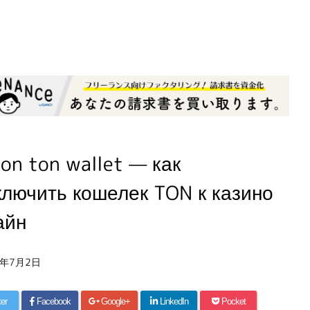
on ton wallet — как
ключить кошелек TON к казино
айн
6年7月2日
ter
Facebook
Google+
LinkedIn
Pocket