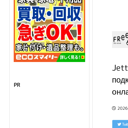
Jett
под
PR
онл
202
Twit