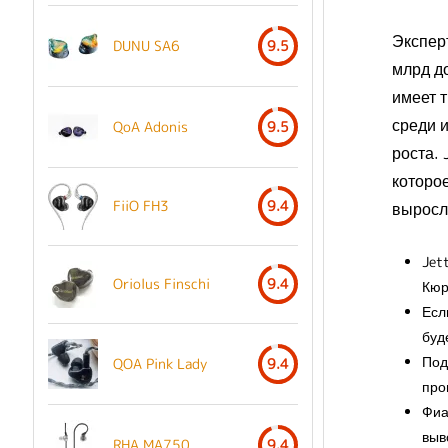
Экспер
DUNU SA6
9.5
млрд д
имеет 
среди 
QoA Adonis
9.5
роста. 
которо
FiiO FH3
9.4
выросл
Jet
Oriolus Finschi
9.4
Кюр
Есл
буд
Под
QOA Pink Lady
9.4
про
Фиа
выв
RHA MA750
9.4