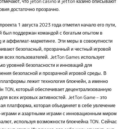
отмечают, что jeton casino и jetton казино описывают
овия достаточно прозрачно.
проекта 1 августа 2023 года отметил начало его пути,
й был поддержан командой с богатым опытом в
g и аффилиат-маркетинге. Эти меры в совокупности
чивают безопасный, прозрачный и честный игровой
ля всех пользователей. JetTon Games использует
ько уровней безопасности и инноваций для
чения безопасной и прозрачной игровой среды. В
 платформы лежит технология блокчейн, а именно
йн TON, который обеспечивает децентрализованную
для всех игровых активностей. JetTon Game – это
ая платформа, которая объединяет в себе увлечение
-играми и азартными играми с инновационным миром
валют, используя возможности блокчейна TON. Сейчас