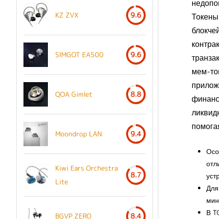
недопо
KZ ZVX
9.6
Токены
блокче
контра
SIMGOT EA500
9.6
транза
мем-то
прилож
QOA Gimlet
8.8
финанс
ликвидн
помога
Moondrop LAN
9.4
Осо
отл
Kiwi Ears Orchestra
8.7
уст
Lite
Для
мин
В T
BGVP ZERO
8.4