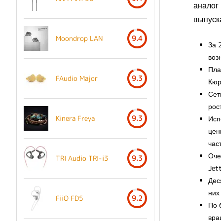
аналог
выпуск
Moondrop LAN
9.4
За 
воз
Пла
FAudio Major
9.3
Кюр
Сет
рос
Kinera Freya
9.3
Исп
цен
час
Оче
TRI Audio TRI-i3
9.3
Jet
Дес
них
FiiO FD5
9.2
По 
вра