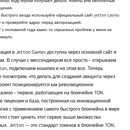
бонус коду игроки получают деньги, поинты или бесплатные
щения.
 быстрого входа используйте официальный сайт jetton casino
т и проверяйте адрес перед авторизацией.
2 с половиной года каких-то серьезных проблем у меня не
никало.
рация в Jetton Games доступна через основной сайт и
ам. В случае с мессенджером все просто – открываем
ton, подключаем кошелек и на этом все. Теперь
 посмотрим, что делать для создания аккаунта через
Проект позиционируется как революционное
казино – первое, работающее на блокчейне TON.
е лицензии и база, построенная на инновационной
огии с применением самого быстрого блокчейна в мире
а что стоит ценить этот сервис выше множества
ых. Jetton — это стандарт токенов в блокчейне TON,