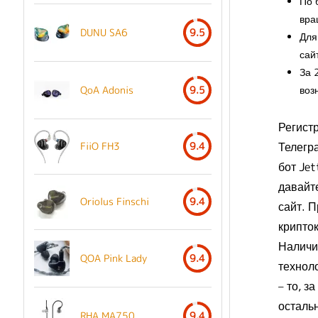
По 
вра
DUNU SA6
9.5
Для
сай
За 
воз
QoA Adonis
9.5
Регист
Телегр
FiiO FH3
9.4
бот Jet
давайте
Oriolus Finschi
9.4
сайт. 
крипто
Наличи
QOA Pink Lady
9.4
технол
– то, з
остальн
RHA MA750
9.4