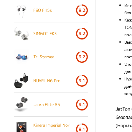
Инт
FiiO FH5s
9.2
без
Каж
TON
SIMGOT EK3
9.2
пол
Выс
акт
Tri Starsea
9.2
пос
Это
для
Нуж
NUARL N6 Pro
9.1
дей
зап
Jabra Elite 85t
9.1
JetTon
безопас
(Борьб
Kinera Imperial Nor
9.1