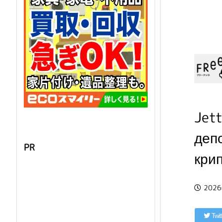
Jet
деп
PR
кри
202
Twit