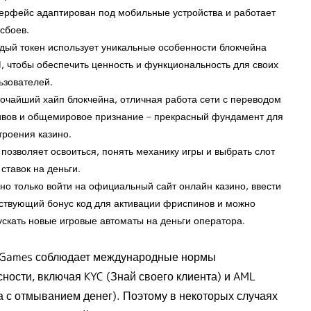
ерфейс адаптирован под мобильные устройства и работает
 сбоев.
дый токен использует уникальные особенности блокчейна
, чтобы обеспечить ценность и функциональность для своих
ьзователей.
очайший хайп блокчейна, отличная работа сети с переводом
ивов и общемировое признание – прекрасный фундамент для
троения казино.
 позволяет освоиться, понять механику игры и выбрать слот
 ставок на деньги.
но только войти на официальный сайт онлайн казино, ввести
ствующий бонус код для активации фриспинов и можно
ускать новые игровые автоматы на деньги оператора.
 Games соблюдает международные нормы
ности, включая KYC (Знай своего клиента) и AML
а с отмыванием денег). Поэтому в некоторых случаях