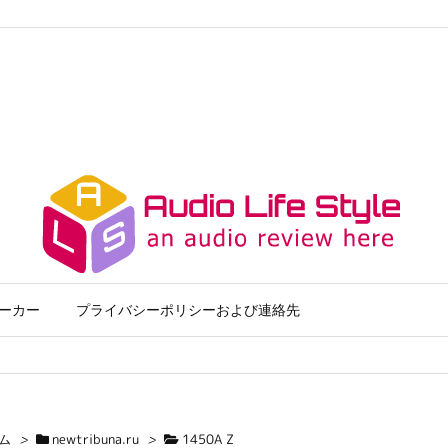
ーカー
プライバシーポリシーおよび連絡先
ム
>
newtribuna.ru
>
1450A Z