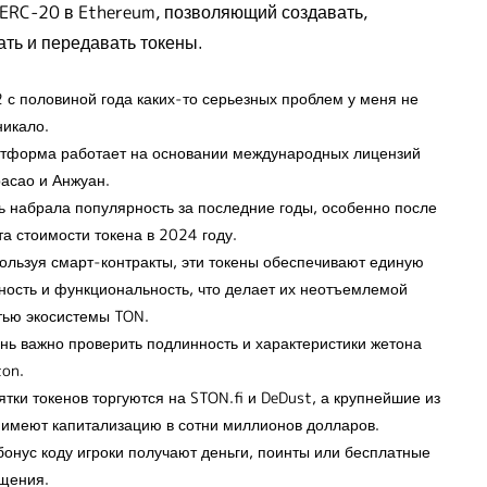
 ERC-20 в Ethereum, позволяющий создавать,
ать и передавать токены.
2 с половиной года каких-то серьезных проблем у меня не
никало.
тформа работает на основании международных лицензий
асао и Анжуан.
ь набрала популярность за последние годы, особенно после
та стоимости токена в 2024 году.
ользуя смарт-контракты, эти токены обеспечивают единую
ность и функциональность, что делает их неотъемлемой
тью экосистемы TON.
нь важно проверить подлинность и характеристики жетона
ton.
ятки токенов торгуются на STON.fi и DeDust, а крупнейшие из
 имеют капитализацию в сотни миллионов долларов.
бонус коду игроки получают деньги, поинты или бесплатные
щения.