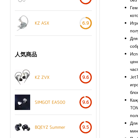
Гем
кот
Игр
KZ ASX
6.9
пол
Для
соб
人気商品
Исп
цен
час
Jet
KZ ZVX
9.6
игр
бло
Каж
SIMGOT EA500
9.6
TON
пол
Для
BQEYZ Summer
9.5
мин