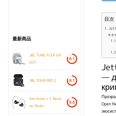
目次
Jet
в в
最新商品
JBL TUNE FLEX GH
8.1
OST
Jet
— д
JBL TOUR PRO 2
8.1
кри
Прозра
See Audio x Z Revie
8.6
Open N
ws Rinko
экосис