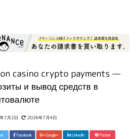
ton casino crypto payments —
озиты и вывод средств в
птовалюте
6年7月2日
2026年7月4日
ter
Facebook
Google+
LinkedIn
Pocket