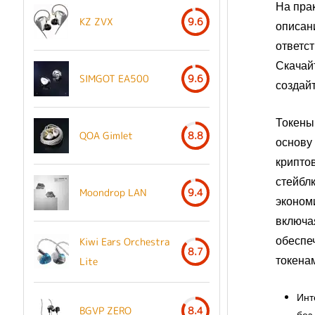
На прак
KZ ZVX
9.6
описан
ответст
Скачай
SIMGOT EA500
9.6
создайт
Токены
QOA Gimlet
8.8
основу
крипто
стейбл
Moondrop LAN
9.4
эконом
включа
обеспе
Kiwi Ears Orchestra
8.7
токена
Lite
Инт
BGVP ZERO
8.4
без