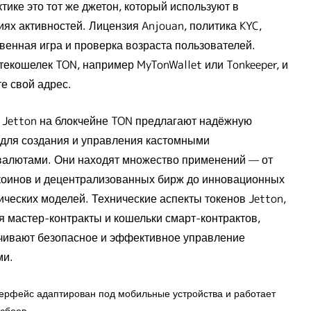
тике это тот же джетон, который используют в
иях активностей. Лицензия Anjouan, политика KYC,
венная игра и проверка возраста пользователей.
текошелек TON, например MyTonWallet или Tonkeeper, и
е свой адрес.
 Jetton на блокчейне TON предлагают надёжную
 для создания и управления кастомными
валютами. Они находят множество применений — от
коинов и децентрализованных бирж до инновационных
ических моделей. Технические аспекты токенов Jetton,
я мастер-контракты и кошельки смарт-контрактов,
чивают безопасное и эффективное управление
ми.
ерфейс адаптирован под мобильные устройства и работает
 сбоев.