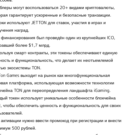
блеры могут воспользоваться 20+ видами криптовалюты,
орая гарантирует ускоренные и безопасные транзакции.
оки используют JETTON для ставок, участия в играх и
учения наград.
 финансирования был проведён один из крупнейших ICO,
равший более $1,7 млрд.
ользуя смарт-контракты, эти токены обеспечивают единую
ность и функциональность, что делает их неотъемлемой
тью экосистемы TON.
Ton Games выходит на рынок как многофункциональная
овая платформа, использующая возможности технологии
кчейна TON для переопределения ландшафта iGaming.
дый токен использует уникальные особенности блокчейна
, чтобы обеспечить ценность и функциональность для своих
ьзователей.
 активации нужно ввести промокод при регистрации и внести
имум 500 рублей.