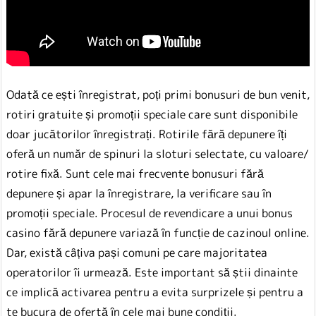
Odată ce ești înregistrat, poți primi bonusuri de bun venit,
rotiri gratuite și promoții speciale care sunt disponibile
doar jucătorilor înregistrați. Rotirile fără depunere îți
oferă un număr de spinuri la sloturi selectate, cu valoare/
rotire fixă. Sunt cele mai frecvente bonusuri fără
depunere și apar la înregistrare, la verificare sau în
promoții speciale. Procesul de revendicare a unui bonus
casino fără depunere variază în funcție de cazinoul online.
Dar, există câțiva pași comuni pe care majoritatea
operatorilor îi urmează. Este important să știi dinainte
ce implică activarea pentru a evita surprizele și pentru a
te bucura de ofertă în cele mai bune condiții.