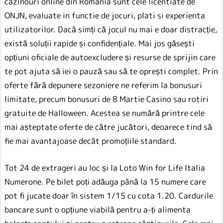
cazinouri online din Romania sunt cele licentiate de
ONJN, evaluate in functie de jocuri, plati si experienta
utilizatorilor. Dacă simți că jocul nu mai e doar distracție,
există soluții rapide și confidențiale. Mai jos găsești
opțiuni oficiale de autoexcludere și resurse de sprijin care
te pot ajuta să iei o pauză sau să te oprești complet. Prin
oferte fără depunere sezoniere ne referim la bonusuri
limitate, precum bonusuri de 8 Martie Casino sau rotiri
gratuite de Halloween. Acestea se numără printre cele
mai așteptate oferte de către jucători, deoarece tind să
fie mai avantajoase decât promoțiile standard.
Tot 24 de extrageri au loc și la Loto Win for Life Italia
Numerone. Pe bilet poți adăuga până la 15 numere care
pot fi jucate doar în sistem 1/15 cu cota 1.20. Cardurile
bancare sunt o opțiune viabilă pentru a-ți alimenta