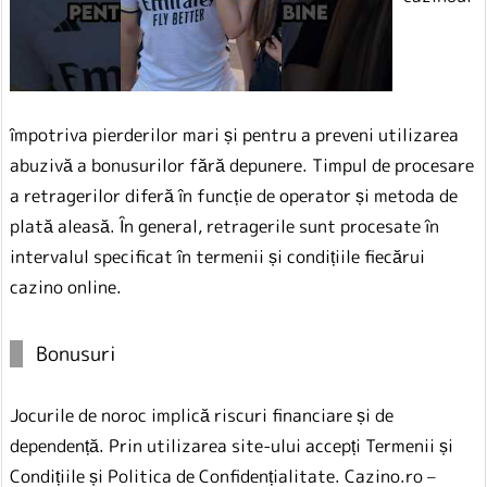
împotriva pierderilor mari și pentru a preveni utilizarea
abuzivă a bonusurilor fără depunere. Timpul de procesare
a retragerilor diferă în funcție de operator și metoda de
plată aleasă. În general, retragerile sunt procesate în
intervalul specificat în termenii și condițiile fiecărui
cazino online.
Bonusuri
Jocurile de noroc implică riscuri financiare și de
dependență. Prin utilizarea site-ului accepți Termenii și
Condițiile și Politica de Confidențialitate. Cazino.ro –