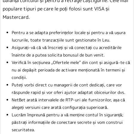
balanța contului și pentru a retrage câștigurile. Cele mai
populare tipuri pe care le poți folosi sunt VISA și
Mastercard.
Pentru a se adapta preferințelor locale și pentru a vă ușura
lucrurile, toate tranzacțiile sunt gestionate în Leu.
Asigurați-vă că vă înscrieți și vă conectați cu acreditările
înainte de a putea solicita bonusul de bun venit.
Verifică în secțiunea „Ofertele mele” din cont și asigură-te că
nu ai depășit perioada de activare menționată în termeni și
condiții.
Puteți vorbi direct cu managerii de cont dedicați, care vor
răspunde rapid și vor oferi ajutor adaptat obiceiurilor dvs.
NetBet arată intervalele de RTP-uri ale furnizorilor, așa că
alegeți versiuni care arată configurația superioară.
Lucrăm împreună pentru a vă menține contul în siguranță;
păstrați informațiile de conectare secrete și vom construi
securitatea.