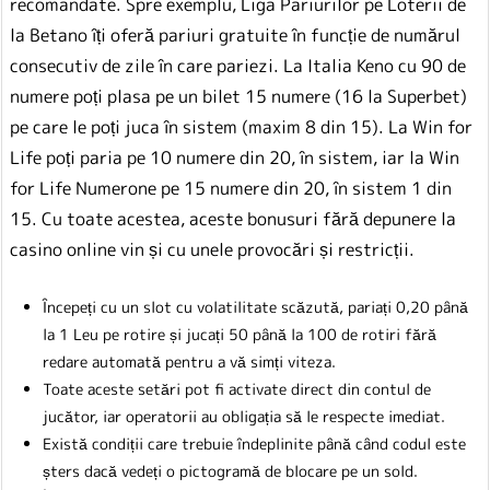
recomandate. Spre exemplu, Liga Pariurilor pe Loterii de
la Betano îți oferă pariuri gratuite în funcție de numărul
consecutiv de zile în care pariezi. La Italia Keno cu 90 de
numere poți plasa pe un bilet 15 numere (16 la Superbet)
pe care le poți juca în sistem (maxim 8 din 15). La Win for
Life poți paria pe 10 numere din 20, în sistem, iar la Win
for Life Numerone pe 15 numere din 20, în sistem 1 din
15. Cu toate acestea, aceste bonusuri fără depunere la
casino online vin și cu unele provocări și restricții.
Începeți cu un slot cu volatilitate scăzută, pariați 0,20 până
la 1 Leu pe rotire și jucați 50 până la 100 de rotiri fără
redare automată pentru a vă simți viteza.
Toate aceste setări pot fi activate direct din contul de
jucător, iar operatorii au obligația să le respecte imediat.
Există condiții care trebuie îndeplinite până când codul este
șters dacă vedeți o pictogramă de blocare pe un sold.