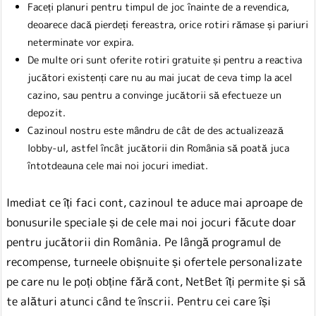
Faceți planuri pentru timpul de joc înainte de a revendica,
deoarece dacă pierdeți fereastra, orice rotiri rămase și pariuri
neterminate vor expira.
De multe ori sunt oferite rotiri gratuite și pentru a reactiva
jucători existenți care nu au mai jucat de ceva timp la acel
cazino, sau pentru a convinge jucătorii să efectueze un
depozit.
Cazinoul nostru este mândru de cât de des actualizează
lobby-ul, astfel încât jucătorii din România să poată juca
întotdeauna cele mai noi jocuri imediat.
Imediat ce îți faci cont, cazinoul te aduce mai aproape de
bonusurile speciale și de cele mai noi jocuri făcute doar
pentru jucătorii din România. Pe lângă programul de
recompense, turneele obișnuite și ofertele personalizate
pe care nu le poți obține fără cont, NetBet îți permite și să
te alături atunci când te înscrii. Pentru cei care își