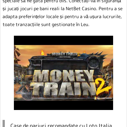
speciale să fie gata pentru dvs. Conectați-vă în siguranță
și jucați jocuri pe bani reali la NetBet Casino. Pentru a se
adapta preferințelor locale și pentru a vă ușura lucrurile,
toate tranzacțiile sunt gestionate în Leu.
Case de pariuri recomandate cu Loto Italia