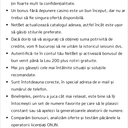
țin foarte mult la confidențialitate.
Un bonus fără depunere casino este un bun început, dar nu ar
trebui să fie singura ofertă disponibilă.
NetBet actualizează catalogul adesea, astfel încât este ușor
să găsiți stilurile preferate.
Dacă doriți să vă asigurați că obțineți suma potrivită de
credite, vom fi bucuroși să ne uităm la istoricul sesiunii dvs.
Autentifică-te în contul tău NetBet și activează bonusul de
bun venit până la Leu 200 plus rotiri gratuite.
Mai jos găsești cele mai întâlnite situații și soluțiile
recomandate.
Sunt întotdeauna corecte, în special adresa de e-mail și
numărul de telefon.
Bineînțeles, pentru a juca cât mai relaxat, este bine să îți
întocmești un set de numere favorite pe care să le plasezi
constant sau să apelezi la generatoarele aleatorii de numere.
Comparăm bonusuri, analizăm oferte și testăm păcănele la
operatorii licențiați ONJN.