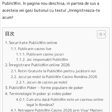
PublicWin. In pagina nou deschisa, in partea de sus a
acesteia vei gasi butonul cu textul „Inregistreaza-te
acum!
目次
Securitate PublicWin online
Publicwin casino live
Publicwin casino jocuri
Joc responsabil PublicWin
Înregistrare PublicWin online 2026
Rotiri Gratuite la PublicWin pentru jucătorii noi
Jocul pe mobil la PublicWin Casino România 2026
Jocuri de cazino pe mobil
PublicWin Poker – forme populare de poker
Terminologie în poker și video poker
Cum știu dacă PublicWin este un cazinou online
legal în România?
Retragere PublicWin Casino 2026 prin Visa/ Masterc