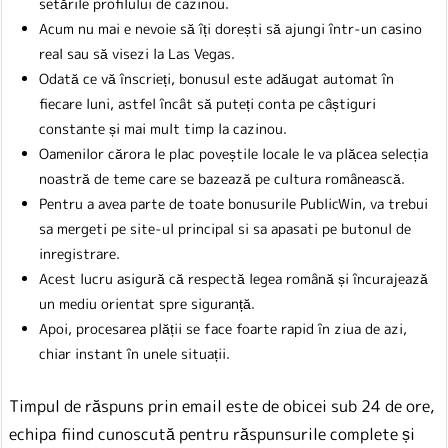
setările profilului de cazinou.
Acum nu mai e nevoie să îți dorești să ajungi într-un casino
real sau să visezi la Las Vegas.
Odată ce vă înscrieți, bonusul este adăugat automat în
fiecare luni, astfel încât să puteți conta pe câștiguri
constante și mai mult timp la cazinou.
Oamenilor cărora le plac poveștile locale le va plăcea selecția
noastră de teme care se bazează pe cultura românească.
Pentru a avea parte de toate bonusurile PublicWin, va trebui
sa mergeti pe site-ul principal si sa apasati pe butonul de
inregistrare.
Acest lucru asigură că respectă legea română și încurajează
un mediu orientat spre siguranță.
Apoi, procesarea plății se face foarte rapid în ziua de azi,
chiar instant în unele situații.
Timpul de răspuns prin email este de obicei sub 24 de ore,
echipa fiind cunoscută pentru răspunsurile complete și