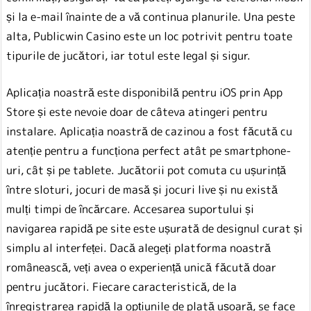
și la e-mail înainte de a vă continua planurile. Una peste
alta, Publicwin Casino este un loc potrivit pentru toate
tipurile de jucători, iar totul este legal și sigur.
Aplicația noastră este disponibilă pentru iOS prin App
Store și este nevoie doar de câteva atingeri pentru
instalare. Aplicația noastră de cazinou a fost făcută cu
atenție pentru a funcționa perfect atât pe smartphone-
uri, cât și pe tablete. Jucătorii pot comuta cu ușurință
între sloturi, jocuri de masă și jocuri live și nu există
mulți timpi de încărcare. Accesarea suportului și
navigarea rapidă pe site este ușurată de designul curat și
simplu al interfeței. Dacă alegeți platforma noastră
românească, veți avea o experiență unică făcută doar
pentru jucători. Fiecare caracteristică, de la
înregistrarea rapidă la opțiunile de plată ușoară, se face