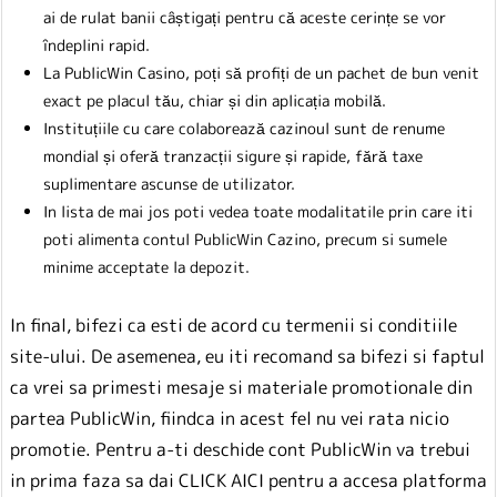
ai de rulat banii câștigați pentru că aceste cerințe se vor
îndeplini rapid.
La PublicWin Casino, poți să profiți de un pachet de bun venit
exact pe placul tău, chiar și din aplicația mobilă.
Instituțiile cu care colaborează cazinoul sunt de renume
mondial și oferă tranzacții sigure și rapide, fără taxe
suplimentare ascunse de utilizator.
In lista de mai jos poti vedea toate modalitatile prin care iti
poti alimenta contul PublicWin Cazino, precum si sumele
minime acceptate la depozit.
In final, bifezi ca esti de acord cu termenii si conditiile
site-ului. De asemenea, eu iti recomand sa bifezi si faptul
ca vrei sa primesti mesaje si materiale promotionale din
partea PublicWin, fiindca in acest fel nu vei rata nicio
promotie. Pentru a-ti deschide cont PublicWin va trebui
in prima faza sa dai CLICK AICI pentru a accesa platforma