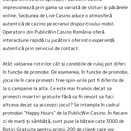
impresionează prin gama sa variată de sloturi și păcănele
online. Secțiunea de Live Casino aduce o atmosferă
autentică de cazino pe ecranul dispozitivului mobil.
Operatorii din PublicWin Casino România oferă
interacțiune rapidă cu jucătorii oferind o experiență
autentică prin serviciul de contact.
Atât valoarea rotirilor cât și condițiile de rulaj pot diferi
în funcție de promoție. De asemenea, în funcție de promoție,
jocurile în care primești free spin-urile pot fi diferite de
la o campanie la alta. Ce este mai frumos decat sa
primesti invartiri gratuite fără sa fii nevoit sa faci
altceva decat sa accesezi jocul? Se intampla în cadrul
promoției “Happy Hours” de la PublicWin Casino. În fiecare
zi de marți și sâmbătă, sunt puse la bătaie cate 3000 de
Rotiri Gratuite pentru primii 200 de clienți care vor