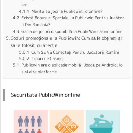
ard
Merită să joci la Publicwin.ro online?
Există Bonusuri Speciale La Publicwin Pentru Jucător
ii Din România?
Gama de jocuri disponibilă la PublicWin casino online
Coduri promoționale la Publicwin: Cum să le obțineți și
să le folosiți cu atenție
Cum Să Vă Conectați Pentru Jucătorii Români
Tipuri de Casino
Publicwin are o aplicație mobilă: Joacă pe Android, Io
s și alte platforme
Securitate PublicWin online