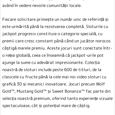
având în vedere nevoile comunității locale.
Fiecare solicitare primește un număr unic de referință și
este urmărită până la rezolvarea completă. Sloturile cu
jackpot progresiv constituie o categorie specială, cu
premii care cresc constant până când un jucător norocos
câștigă marele premiu. Aceste jocuri sunt conectate într-
o rețea globală, ceea ce înseamnă că jackpot-urile pot
ajunge la sume cu adevărat impresionante. Colecția
noastră de sloturi include peste 600 de titluri, de la
clasicele cu fructe până la cele mai noi video sloturi cu
grafică 3D și mecanici inovatoare. Jocuri precum Wolf
Gold™, Mustang Gold™ și Sweet Bonanza™ fac parte din
selecția noastră premium, oferind tanto experiențe vizuale
spectaculoase, cât și potențial mare de câștig.