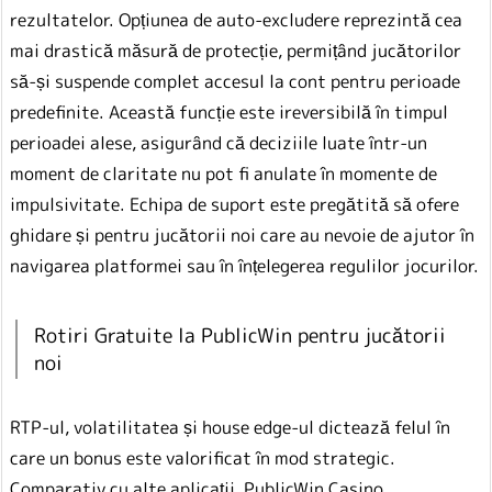
rezultatelor. Opțiunea de auto-excludere reprezintă cea
mai drastică măsură de protecție, permițând jucătorilor
să-și suspende complet accesul la cont pentru perioade
predefinite. Această funcție este ireversibilă în timpul
perioadei alese, asigurând că deciziile luate într-un
moment de claritate nu pot fi anulate în momente de
impulsivitate. Echipa de suport este pregătită să ofere
ghidare și pentru jucătorii noi care au nevoie de ajutor în
navigarea platformei sau în înțelegerea regulilor jocurilor.
Rotiri Gratuite la PublicWin pentru jucătorii
noi
RTP-ul, volatilitatea și house edge-ul dictează felul în
care un bonus este valorificat în mod strategic.
Comparativ cu alte aplicații, PublicWin Casino