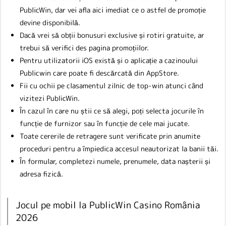
PublicWin, dar vei afla aici imediat ce o astfel de promoție
devine disponibilă.
Dacă vrei să obții bonusuri exclusive și rotiri gratuite, ar
trebui să verifici des pagina promoțiilor.
Pentru utilizatorii iOS există și o aplicație a cazinoului
Publicwin care poate fi descărcată din AppStore.
Fii cu ochii pe clasamentul zilnic de top-win atunci când
vizitezi PublicWin.
În cazul în care nu știi ce să alegi, poți selecta jocurile în
funcție de furnizor sau în funcție de cele mai jucate.
Toate cererile de retragere sunt verificate prin anumite
proceduri pentru a împiedica accesul neautorizat la banii tăi.
În formular, completezi numele, prenumele, data nașterii și
adresa fizică.
Jocul pe mobil la PublicWin Casino România
2026