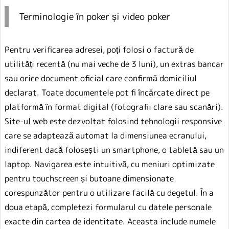
Terminologie în poker și video poker
Pentru verificarea adresei, poți folosi o factură de
utilități recentă (nu mai veche de 3 luni), un extras bancar
sau orice document oficial care confirmă domiciliul
declarat. Toate documentele pot fi încărcate direct pe
platformă în format digital (fotografii clare sau scanări).
Site-ul web este dezvoltat folosind tehnologii responsive
care se adaptează automat la dimensiunea ecranului,
indiferent dacă folosești un smartphone, o tabletă sau un
laptop. Navigarea este intuitivă, cu meniuri optimizate
pentru touchscreen și butoane dimensionate
corespunzător pentru o utilizare facilă cu degetul. În a
doua etapă, completezi formularul cu datele personale
exacte din cartea de identitate. Aceasta include numele